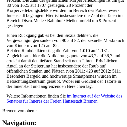
Prozent. Die Zahl der gefährlichen Körperverletzungen ist um gut
80 von 1625 auf 1707 gestiegen. 28 Prozent der
Körperverletzungsdelikte wurden im Bereich des Polizeireviers
Innenstadt begangen. Hier ist insbesondere die Zahl der Taten im
Bereich Disco-Meile / Bahnhof / Meilenumfeld um 9 Prozent
gestiegen.
Einen Rückgang gab es bei den Sexualdelikten, die
Vergewaltigungen sanken von 90 auf 82, der sexuelle Missbrauch
von Kindern von 125 auf 82.
Bei den Raubdelikten stieg die Zahl von 1.010 auf 1.131.
Zugleich sank hier die Aufklärungsquote von 43,2 auf 36,7 und
erreicht damit den tiefsten Stand seit neun Jahren. Erheblichen
Anteil an der Steigerung hat insbesondere der Raub auf
öffentlichen Straßen und Plätzen (von 2011: 423 auf 2012: 511).
Besonders Bargeld und hochwertige Smartphones wurden im
Betrachtungszeitraum geraubt. Wobei ein Großteil der Tatorte in
der Innenstadt und angrenzenden Bereichen lag.
Weitere Informationen finden Sie
im Internet auf der Website des
Senators für Inneres der Freien Hansestadt Bremen.
Bremen von oben ·
Navigation: