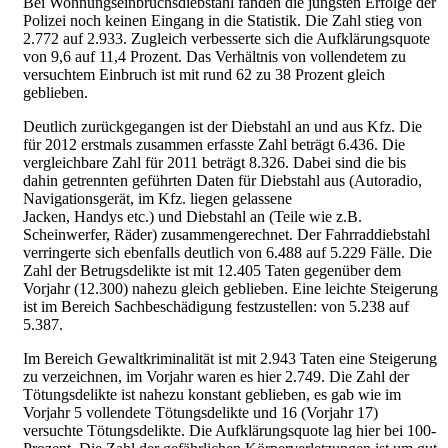
Bei Wohnungseinbruchsdiebstahl fanden die jüngsten Erfolge der
Polizei noch keinen Eingang in die Statistik. Die Zahl stieg von
2.772 auf 2.933. Zugleich verbesserte sich die Aufklärungsquote
von 9,6 auf 11,4 Prozent. Das Verhältnis von vollendetem zu
versuchtem Einbruch ist mit rund 62 zu 38 Prozent gleich
geblieben.
Deutlich zurückgegangen ist der Diebstahl an und aus Kfz. Die
für 2012 erstmals zusammen erfasste Zahl beträgt 6.436. Die
vergleichbare Zahl für 2011 beträgt 8.326. Dabei sind die bis
dahin getrennten geführten Daten für Diebstahl aus (Autoradio,
Navigationsgerät, im Kfz. liegen gelassene
Jacken, Handys etc.) und Diebstahl an (Teile wie z.B.
Scheinwerfer, Räder) zusammengerechnet. Der Fahrraddiebstahl
verringerte sich ebenfalls deutlich von 6.488 auf 5.229 Fälle. Die
Zahl der Betrugsdelikte ist mit 12.405 Taten gegenüber dem
Vorjahr (12.300) nahezu gleich geblieben. Eine leichte Steigerung
ist im Bereich Sachbeschädigung festzustellen: von 5.238 auf
5.387.
Im Bereich Gewaltkriminalität ist mit 2.943 Taten eine Steigerung
zu verzeichnen, im Vorjahr waren es hier 2.749. Die Zahl der
Tötungsdelikte ist nahezu konstant geblieben, es gab wie im
Vorjahr 5 vollendete Tötungsdelikte und 16 (Vorjahr 17)
versuchte Tötungsdelikte. Die Aufklärungsquote lag hier bei 100-