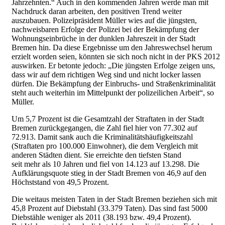
Jahrzehnten.“ Auch in den kommenden Jahren werde man mit
Nachdruck daran arbeiten, den positiven Trend weiter
auszubauen. Polizeipräsident Müller wies auf die jüngsten,
nachweisbaren Erfolge der Polizei bei der Bekämpfung der
Wohnungseinbrüche in der dunklen Jahreszeit in der Stadt
Bremen hin. Da diese Ergebnisse um den Jahreswechsel herum
erzielt worden seien, könnten sie sich noch nicht in der PKS 2012
auswirken. Er betonte jedoch: „Die jüngsten Erfolge zeigen uns,
dass wir auf dem richtigen Weg sind und nicht locker lassen
dürfen. Die Bekämpfung der Einbruchs- und Straßenkriminalität
steht auch weiterhin im Mittelpunkt der polizeilichen Arbeit“, so
Müller.
Um 5,7 Prozent ist die Gesamtzahl der Straftaten in der Stadt
Bremen zurückgegangen, die Zahl fiel hier von 77.302 auf
72.913. Damit sank auch die Kriminalitätshäufigkeitszahl
(Straftaten pro 100.000 Einwohner), die dem Vergleich mit
anderen Städten dient. Sie erreichte den tiefsten Stand
seit mehr als 10 Jahren und fiel von 14.123 auf 13.298. Die
Aufklärungsquote stieg in der Stadt Bremen von 46,9 auf den
Höchststand von 49,5 Prozent.
Die weitaus meisten Taten in der Stadt Bremen beziehen sich mit
45,8 Prozent auf Diebstahl (33.379 Taten). Das sind fast 5000
Diebstähle weniger als 2011 (38.193 bzw. 49,4 Prozent).