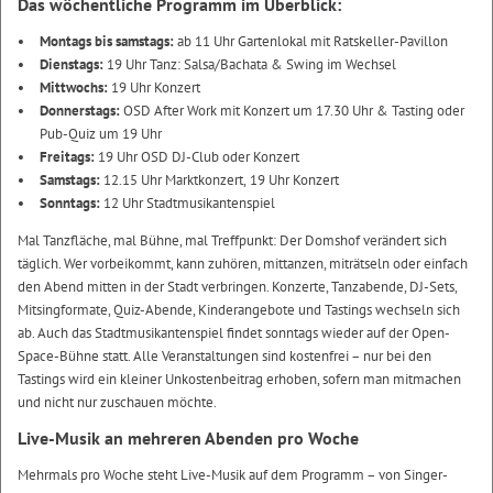
Das wöchentliche Programm im Überblick:
Montags bis samstags:
ab 11 Uhr Gartenlokal mit Ratskeller-Pavillon
Dienstags:
19 Uhr Tanz: Salsa/Bachata & Swing im Wechsel
Mittwochs:
19 Uhr Konzert
Donnerstags:
OSD After Work mit Konzert um 17.30 Uhr & Tasting oder
Pub-Quiz um 19 Uhr
Freitags:
19 Uhr OSD DJ-Club oder Konzert
Samstags:
12.15 Uhr Marktkonzert, 19 Uhr Konzert
Sonntags:
12 Uhr Stadtmusikantenspiel
Mal Tanzfläche, mal Bühne, mal Treffpunkt: Der Domshof verändert sich
täglich. Wer vorbeikommt, kann zuhören, mittanzen, miträtseln oder einfach
den Abend mitten in der Stadt verbringen. Konzerte, Tanzabende, DJ-Sets,
Mitsingformate, Quiz-Abende, Kinderangebote und Tastings wechseln sich
ab. Auch das Stadtmusikantenspiel findet sonntags wieder auf der Open-
Space-Bühne statt. Alle Veranstaltungen sind kostenfrei – nur bei den
Tastings wird ein kleiner Unkostenbeitrag erhoben, sofern man mitmachen
und nicht nur zuschauen möchte.
Live-Musik an mehreren Abenden pro Woche
Mehrmals pro Woche steht Live-Musik auf dem Programm – von Singer-