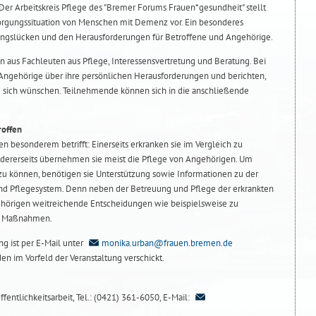
. Der Arbeitskreis Pflege des "Bremer Forums Frauen*gesundheit" stellt
sorgungssituation von Menschen mit Demenz vor. Ein besonderes
ungslücken und den Herausforderungen für Betroffene und Angehörige.
n aus Fachleuten aus Pflege, Interessensvertretung und Beratung. Bei
Angehörige über ihre persönlichen Herausforderungen und berichten,
 sich wünschen. Teilnehmende können sich in die anschließende
roffen
en besonderem betrifft: Einerseits erkranken sie im Vergleich zu
ndererseits übernehmen sie meist die Pflege von Angehörigen. Um
zu können, benötigen sie Unterstützung sowie Informationen zu der
und Pflegesystem. Denn neben der Betreuung und Pflege der erkrankten
ehörigen weitreichende Entscheidungen wie beispielsweise zu
en Maßnahmen.
g ist per E-Mail unter
monika.urban@frauen.bremen.de
en im Vorfeld der Veranstaltung verschickt.
fentlichkeitsarbeit, Tel.: (0421) 361-6050, E-Mail: