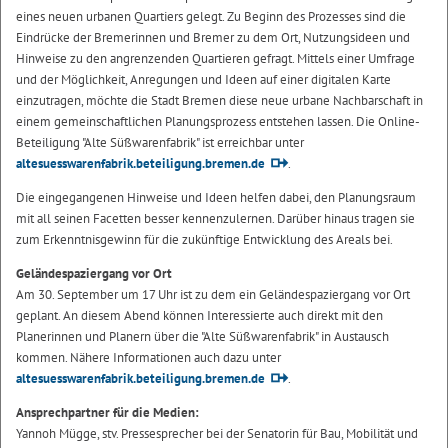
eines neuen urbanen Quartiers gelegt. Zu Beginn des Prozesses sind die
Eindrücke der Bremerinnen und Bremer zu dem Ort, Nutzungsideen und
Hinweise zu den angrenzenden Quartieren gefragt. Mittels einer Umfrage
und der Möglichkeit, Anregungen und Ideen auf einer digitalen Karte
einzutragen, möchte die Stadt Bremen diese neue urbane Nachbarschaft in
einem gemeinschaftlichen Planungsprozess entstehen lassen. Die Online-
Beteiligung "Alte Süßwarenfabrik" ist erreichbar unter
altesuesswarenfabrik.beteiligung.bremen.de
.
Die eingegangenen Hinweise und Ideen helfen dabei, den Planungsraum
mit all seinen Facetten besser kennenzulernen. Darüber hinaus tragen sie
zum Erkenntnisgewinn für die zukünftige Entwicklung des Areals bei.
Geländespaziergang vor Ort
Am 30. September um 17 Uhr ist zu dem ein Geländespaziergang vor Ort
geplant. An diesem Abend können Interessierte auch direkt mit den
Planerinnen und Planern über die "Alte Süßwarenfabrik" in Austausch
kommen. Nähere Informationen auch dazu unter
altesuesswarenfabrik.beteiligung.bremen.de
.
Ansprechpartner für die Medien:
Yannoh Mügge, stv. Pressesprecher bei der Senatorin für Bau, Mobilität und