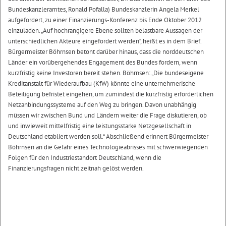
Bundeskanzleramtes, Ronald Pofalla) Bundeskanzlerin Angela Merkel
aufgefordert, zu einer Finanzierungs-Konferenz bis Ende Oktober 2012
einzuladen. „Auf hochrangigere Ebene sollten belastbare Aussagen der
unterschiedlichen Akteure eingefordert werden“, heißt es in dem Brief.
Bürgermeister Böhrnsen betont darüber hinaus, dass die norddeutschen
Länder ein vorübergehendes Engagement des Bundes fordern, wenn
kurzfristig keine Investoren bereit stehen. Böhrnsen: „Die bundeseigene
Kreditanstalt für Wiederaufbau (KfW) könnte eine unternehmerische
Beteiligung befristet eingehen, um zumindest die kurzfristig erforderlichen
Netzanbindungssysteme auf den Weg zu bringen. Davon unabhängig
müssen wir zwischen Bund und Ländern weiter die Frage diskutieren, ob
und inwieweit mittelfristig eine leistungsstarke Netzgesellschaft in
Deutschland etabliert werden soll.“ Abschließend erinnert Bürgermeister
Böhrnsen an die Gefahr eines Technologieabrisses mit schwerwiegenden
Folgen für den Industriestandort Deutschland, wenn die
Finanzierungsfragen nicht zeitnah gelöst werden.