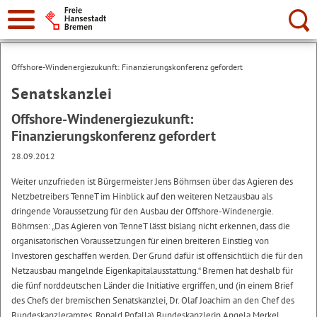
Suche:
Offshore-Windenergiezukunft: Finanzierungskonferenz gefordert
Senatskanzlei
Offshore-Windenergiezukunft:
Finanzierungskonferenz gefordert
28.09.2012
Weiter unzufrieden ist Bürgermeister Jens Böhrnsen über das Agieren des
Netzbetreibers TenneT im Hinblick auf den weiteren Netzausbau als
dringende Voraussetzung für den Ausbau der Offshore-Windenergie.
Böhrnsen: „Das Agieren von TenneT lässt bislang nicht erkennen, dass die
organisatorischen Voraussetzungen für einen breiteren Einstieg von
Investoren geschaffen werden. Der Grund dafür ist offensichtlich die für den
Netzausbau mangelnde Eigenkapitalausstattung.“ Bremen hat deshalb für
die fünf norddeutschen Länder die Initiative ergriffen, und (in einem Brief
des Chefs der bremischen Senatskanzlei, Dr. Olaf Joachim an den Chef des
Bundeskanzleramtes, Ronald Pofalla) Bundeskanzlerin Angela Merkel