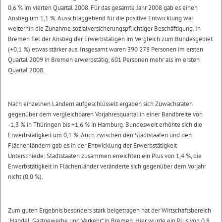
0,6 % im vierten Quartal 2008. Für das gesamte Jahr 2008 gab es einen
Anstieg um 1,1 %. Ausschlaggebend für die positive Entwicklung war
weiterhin die Zunahme sozialversicherungspflichtiger Beschäftigung. In
Bremen fiel der Anstieg der Erwerbstätigen im Vergleich zum Bundesgebiet
(+0,1 %) etwas stärker aus. Insgesamt waren 390 278 Personen im ersten
Quartal 2009 in Bremen erwerbstätig; 601 Personen mehr als im ersten
Quartal 2008.
Nach einzelnen Ländern aufgeschlüsselt ergaben sich Zuwachsraten
gegenüber dem vergleichbaren Vorjahresquartal in einer Bandbreite von
-1,3 % in Thüringen bis +1,6 % in Hamburg. Bundesweit erhöhte sich die
Erwerbstätigkeit um 0,1 %. Auch zwischen den Stadtstaaten und den
Flächenländern gab es in der Entwicklung der Erwerbstätigkeit
Unterschiede: Stadtstaaten zusammen erreichten ein Plus von 1,4 %, die
Erwerbstätigkeit in Flächenländer veränderte sich gegenüber dem Vorjahr
nicht (0,0 %).
Zum guten Ergebnis besonders stark beigetragen hat der Wirtschaftsbereich
„Handel, Gastgewerbe und Verkehr“ in Bremen. Hier wurde ein Plus von 0,8