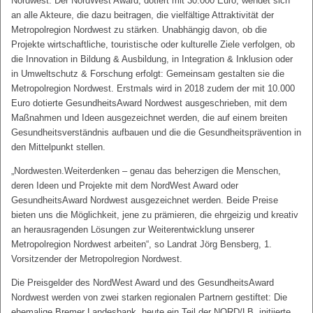
Nordwest. Der NordWest Award, dotiert mit 30.000 Euro, wendet sich
an alle Akteure, die dazu beitragen, die vielfältige Attraktivität der
Metropolregion Nordwest zu stärken. Unabhängig davon, ob die
Projekte wirtschaftliche, touristische oder kulturelle Ziele verfolgen, ob
die Innovation in Bildung & Ausbildung, in Integration & Inklusion oder
in Umweltschutz & Forschung erfolgt: Gemeinsam gestalten sie die
Metropolregion Nordwest. Erstmals wird in 2018 zudem der mit 10.000
Euro dotierte GesundheitsAward Nordwest ausgeschrieben, mit dem
Maßnahmen und Ideen ausgezeichnet werden, die auf einem breiten
Gesundheitsverständnis aufbauen und die die Gesundheitsprävention in
den Mittelpunkt stellen.
„Nordwesten.Weiterdenken – genau das beherzigen die Menschen,
deren Ideen und Projekte mit dem NordWest Award oder
GesundheitsAward Nordwest ausgezeichnet werden. Beide Preise
bieten uns die Möglichkeit, jene zu prämieren, die ehrgeizig und kreativ
an herausragenden Lösungen zur Weiterentwicklung unserer
Metropolregion Nordwest arbeiten“, so Landrat Jörg Bensberg, 1.
Vorsitzender der Metropolregion Nordwest.
Die Preisgelder des NordWest Award und des GesundheitsAward
Nordwest werden von zwei starken regionalen Partnern gestiftet: Die
ehemalige Bremer Landesbank, heute ein Teil der NORD/LB, initiierte