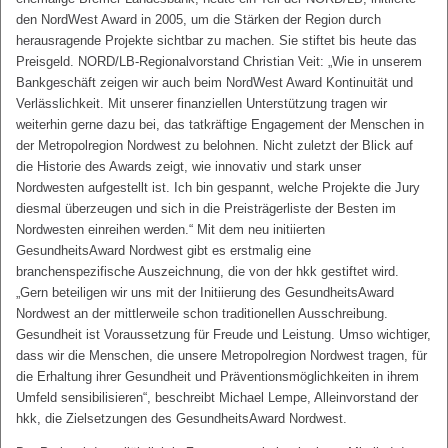
den NordWest Award in 2005, um die Stärken der Region durch
herausragende Projekte sichtbar zu machen. Sie stiftet bis heute das
Preisgeld. NORD/LB-Regionalvorstand Christian Veit: „Wie in unserem
Bankgeschäft zeigen wir auch beim NordWest Award Kontinuität und
Verlässlichkeit. Mit unserer finanziellen Unterstützung tragen wir
weiterhin gerne dazu bei, das tatkräftige Engagement der Menschen in
der Metropolregion Nordwest zu belohnen. Nicht zuletzt der Blick auf
die Historie des Awards zeigt, wie innovativ und stark unser
Nordwesten aufgestellt ist. Ich bin gespannt, welche Projekte die Jury
diesmal überzeugen und sich in die Preisträgerliste der Besten im
Nordwesten einreihen werden.“ Mit dem neu initiierten
GesundheitsAward Nordwest gibt es erstmalig eine
branchenspezifische Auszeichnung, die von der hkk gestiftet wird.
„Gern beteiligen wir uns mit der Initiierung des GesundheitsAward
Nordwest an der mittlerweile schon traditionellen Ausschreibung.
Gesundheit ist Voraussetzung für Freude und Leistung. Umso wichtiger,
dass wir die Menschen, die unsere Metropolregion Nordwest tragen, für
die Erhaltung ihrer Gesundheit und Präventionsmöglichkeiten in ihrem
Umfeld sensibilisieren“, beschreibt Michael Lempe, Alleinvorstand der
hkk, die Zielsetzungen des GesundheitsAward Nordwest.