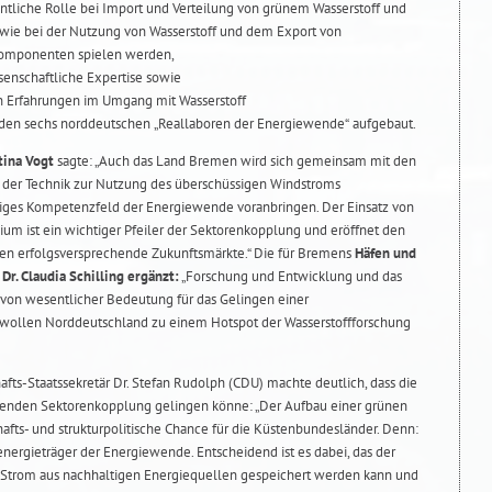
ntliche Rolle bei Import und Verteilung von grünem Wasserstoff und
owie bei der Nutzung von Wasserstoff und dem Export von
komponenten spielen werden,
enschaftliche Expertise sowie
n Erfahrungen im Umgang mit Wasserstoff
den sechs norddeutschen „Reallaboren der Energiewende“ aufgebaut.
tina Vogt
sagte: „Auch das Land Bremen wird sich gemeinsam mit den
t der Technik zur Nutzung des überschüssigen Windstroms
tiges Kompetenzfeld der Energiewende voranbringen. Der Einsatz von
ium ist ein wichtiger Pfeiler der Sektorenkopplung und eröffnet den
n erfolgsversprechende Zukunftsmärkte.“ Die für Bremens
Häfen und
Dr. Claudia Schilling ergänzt:
„Forschung und Entwicklung und das
 von wesentlicher Bedeutung für das Gelingen einer
ir wollen Norddeutschland zu einem Hotspot der Wasserstoffforschung
s-Staatssekretär Dr. Stefan Rudolph (CDU) machte deutlich, dass die
enden Sektorenkopplung gelingen könne: „Der Aufbau einer grünen
chafts- und strukturpolitische Chance für die Küstenbundesländer. Denn:
lenergieträger der Energiewende. Entscheidend ist es dabei, das der
 Strom aus nachhaltigen Energiequellen gespeichert werden kann und