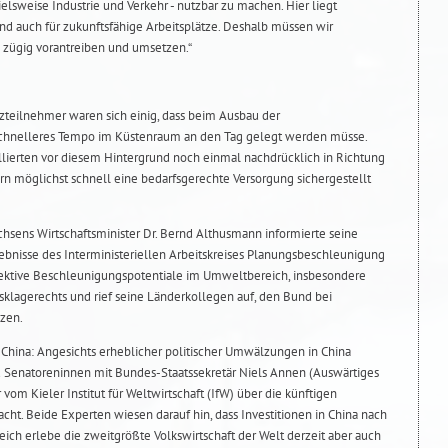
ielsweise Industrie und Verkehr - nutzbar zu machen. Hier liegt
nd auch für zukunftsfähige Arbeitsplätze. Deshalb müssen wir
 zügig vorantreiben und umsetzen.“
teilnehmer waren sich einig, dass beim Ausbau der
schnelleres Tempo im Küstenraum an den Tag gelegt werden müsse.
ellierten vor diesem Hintergrund noch einmal nachdrücklich in Richtung
rn möglichst schnell eine bedarfsgerechte Versorgung sichergestellt
sens Wirtschaftsminister Dr. Bernd Althusmann informierte seine
ebnisse des Interministeriellen Arbeitskreises Planungsbeschleunigung
ffektive Beschleunigungspotentiale im Umweltbereich, insbesondere
lagerechts und rief seine Länderkollegen auf, den Bund bei
zen.
hina: Angesichts erheblicher politischer Umwälzungen in China
nd Senatoreninnen mit Bundes-Staatssekretär Niels Annen (Auswärtiges
vom Kieler Institut für Weltwirtschaft (IfW) über die künftigen
t. Beide Experten wiesen darauf hin, dass Investitionen in China nach
eich erlebe die zweitgrößte Volkswirtschaft der Welt derzeit aber auch