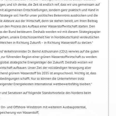
egen, und ich denke, die Zeit ist endlich reif, dass wir uns gemeinsam auf
it allgemeinen Entschließungen, sondern ganz praktisch und Hand in
trategie soll hierfür unser politisches Bekenntnis ausdrücken und die
e Akteure aus der Wirtschaft, denn sie stehen bereit, um ihren Beitrag
n den Prozess des Aufbaus einer Wasserstoffwirtschaft starten. Den
der Bund beisteuern. Deshalb werden wir mit diesem Strategiepapier
gehen, unsere Entschlossenheit hier in Norddeutschland verdeutlichen
Weichen in Richtung Zukunft – in Richtung Wasserstoff zu stellen.“
nd Verkehrsminister Dr. Bernd Althusmann (CDU) verwies auf die guten
zur führenden Region einer grünen Wasserstoffwirtschaft zu werden:
 global strategische Energieträger der Zukunft. Deshalb wollen wir
rtschaft aufbauen. Unser Ziel der vollständigen Versorgung aller
hend grünem Wasserstoff bis 2035 ist anspruchsvoll. Wichtig ist, dass
nbedingungen schafft. Nur so können die Unternehmen trotz
teigender Energiekosten international wettbewerbsfähig bleiben.“
r und Senatoren auf folgende Standortvorteile des Nordens beim
:
r On- und Offshore-Windstrom mit weiterem Ausbaupotential,
peicherung von Wasserstoff,