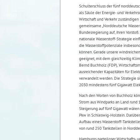
Schulterschluss der fünf norddeuts
als Säule der Energie- und Verkehr
Wirtschaft und Verkehr zuständigen
gemeinsame „Norddeutsche Wasserstof
Bundesregierung auf, ihren Vorstoß
nationale Wasserstoff-Strategie einf
die Wasserstoffpotenziale insbeson
können. Gerade unsere windreichen K
geeignet, mit dem gleichzeitig Klim
Bernd Buchholz (FDP), Wirtschaftsmin
ausreichender Kapazitäten für Elekt
verwandelt werden. Die Strategie s
2030 mindestens fünf Gigawatt Elek
Nach den Worten von Buchholz könn
Strom aus Windparks an Land rund 1
Steigerung auf fünf Gigawatt wären 
Pkw in Schleswig-Holstein. Darüber
Aufbau eines Wasserstoff-Tankstell
von rund 250 Tankstellen in Norddeu
Hamburgs parteiloser Wirtschafts-