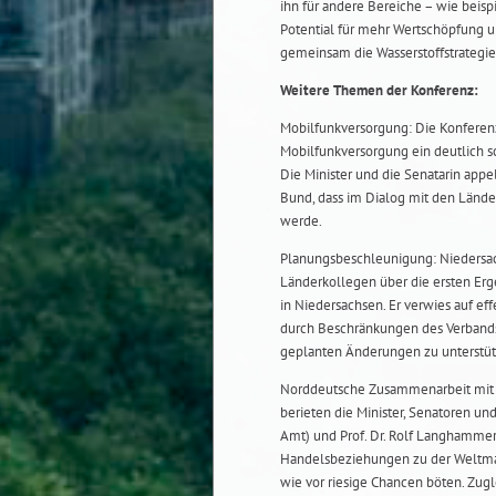
ihn für andere Bereiche – wie beisp
Potential für mehr Wertschöpfung u
gemeinsam die Wasserstoffstrategie
Weitere Themen der Konferenz:
Mobilfunkversorgung: Die Konferenz
Mobilfunkversorgung ein deutlich 
Die Minister und die Senatarin app
Bund, dass im Dialog mit den Lände
werde.
Planungsbeschleunigung: Niedersach
Länderkollegen über die ersten Erg
in Niedersachsen. Er verwies auf e
durch Beschränkungen des Verbandsk
geplanten Änderungen zu unterstüt
Norddeutsche Zusammenarbeit mit C
berieten die Minister, Senatoren u
Amt) und Prof. Dr. Rolf Langhammer 
Handelsbeziehungen zu der Weltmach
wie vor riesige Chancen böten. Zugl