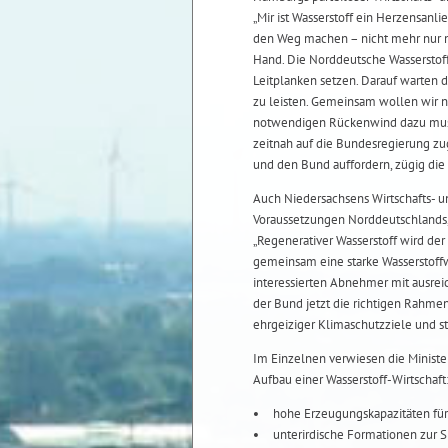
„Mir ist Wasserstoff ein Herzensanli
den Weg machen – nicht mehr nur m
Hand. Die Norddeutsche Wasserstoffs
Leitplanken setzen. Darauf warten di
zu leisten. Gemeinsam wollen wir nu
notwendigen Rückenwind dazu muss 
zeitnah auf die Bundesregierung zu
und den Bund auffordern, zügig die 
Auch Niedersachsens Wirtschafts- u
Voraussetzungen Norddeutschlands, 
„Regenerativer Wasserstoff wird der
gemeinsam eine starke Wasserstoffwi
interessierten Abnehmer mit ausreic
der Bund jetzt die richtigen Rahme
ehrgeiziger Klimaschutzziele und s
Im Einzelnen verwiesen die Ministe
Aufbau einer Wasserstoff-Wirtschaft
hohe Erzeugungskapazitäten fü
unterirdische Formationen zur S