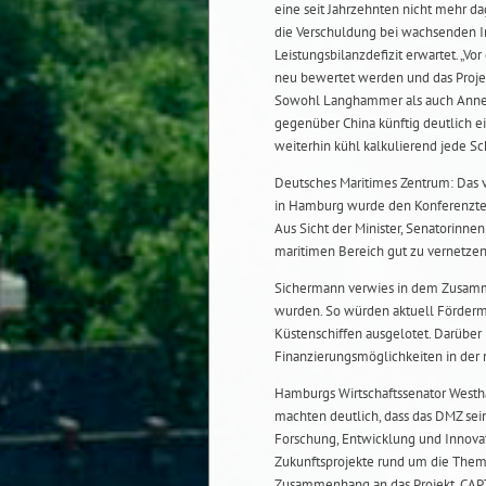
eine seit Jahrzehnten nicht mehr da
die Verschuldung bei wachsenden I
Leistungsbilanzdefizit erwartet. „V
neu bewertet werden und das Projekt
Sowohl Langhammer als auch Annen 
gegenüber China künftig deutlich ei
weiterhin kühl kalkulierend jede Sc
Deutsches Maritimes Zentrum: Das 
in Hamburg wurde den Konferenztei
Aus Sicht der Minister, Senatorinne
maritimen Bereich gut zu vernetzen
Sichermann verwies in dem Zusamm
wurden. So würden aktuell Förderm
Küstenschiffen ausgelotet. Darüber
Finanzierungsmöglichkeiten in der
Hamburgs Wirtschaftssenator Westh
machten deutlich, dass das DMZ se
Forschung, Entwicklung und Innova
Zukunftsprojekte rund um die Them
Zusammenhang an das Projekt „CAPTi