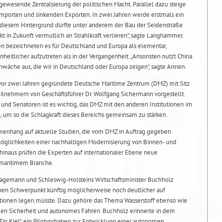
gewesende Zentralsierung der politischen Macht. Parallel dazu steige
mporten und sinkenden Exporten. In zwei Jahren werde erstmals ein
or diesem Hintergrund dürfte unter anderem der Bau der Seidenstraße
 in Zukunft vermutlich an Strahlkraft verlieren“, sagte Langhammer.
bezeichneten es für Deutschland und Europa als elementar,
nheitlicher aufzutreten als in der Vergangenheit. „Ansonsten nutzt China
hwäche aus, die wir in Deutschland oder Europa zeigen“, sagte Annen.
vor zwei Jahren gegründete Deutsche Maritime Zentrum (DMZ) mit Sitz
lnehmern von Geschäftsführer Dr. Wolfgang Sichermann vorgestellt.
n und Senatoren ist es wichtig, das DMZ mit den anderen Institutionen im
, um so die Schlagkraft dieses Bereichs gemeinsam zu stärken.
enhang auf aktuelle Studien, die vom DMZ in Auftrag gegeben
öglichkeiten einer nachhaltigen Modernisierung von Binnen- und
 hinaus prüfen die Experten auf internationaler Ebene neue
 maritimem Branche.
agemann und Schleswig-Holsteins Wirtschaftsminister Buchholz
inen Schwerpunkt künftig möglicherweise noch deutlicher auf
tionen legen müsste. Dazu gehöre das Thema Wasserstoff ebenso wie
en Sicherheit und autonomes Fahren. Buchholz erinnerte in dem
n Kiel“, ein Pilotvorhaben zur Entwicklung einer autonomen