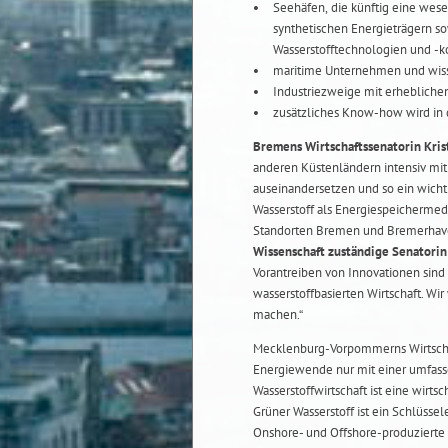
Seehäfen, die künftig eine wese
synthetischen Energieträgern s
Wasserstofftechnologien und -
maritime Unternehmen und wiss
Industriezweige mit erhebliche
zusätzliches Know-how wird in 
Bremens Wirtschaftssenatorin Kris
anderen Küstenländern intensiv mi
auseinandersetzen und so ein wich
Wasserstoff als Energiespeichermed
Standorten Bremen und Bremerhave
Wissenschaft zuständige Senatorin 
Vorantreiben von Innovationen sind
wasserstoffbasierten Wirtschaft. W
machen.“
Mecklenburg-Vorpommerns Wirtschaft
Energiewende nur mit einer umfass
Wasserstoffwirtschaft ist eine wirts
Grüner Wasserstoff ist ein Schlüsse
Onshore- und Offshore-produzierte