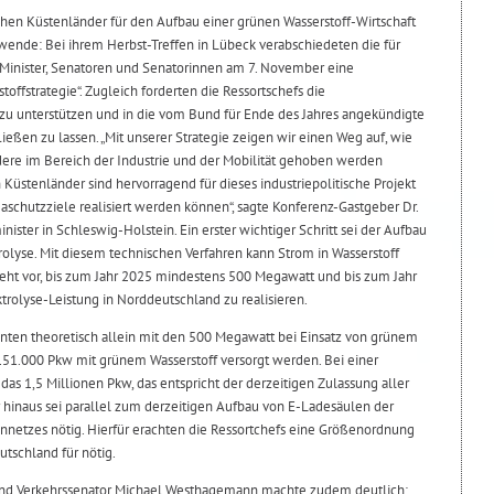
chen Küstenländer für den Aufbau einer grünen Wasserstoff-Wirtschaft
swende: Bei ihrem Herbst-Treffen in Lübeck verabschiedeten die für
 Minister, Senatoren und Senatorinnen am 7. November eine
fstrategie“. Zugleich forderten die Ressortschefs die
 zu unterstützen und in die vom Bund für Ende des Jahres angekündigte
ließen zu lassen. „Mit unserer Strategie zeigen wir einen Weg auf, wie
dere im Bereich der Industrie und der Mobilität gehoben werden
üstenländer sind hervorragend für dieses industriepolitische Projekt
aschutzziele realisiert werden können“, sagte Konferenz-Gastgeber Dr.
ister in Schleswig-Holstein. Ein erster wichtiger Schritt sei der Aufbau
rolyse. Mit diesem technischen Verfahren kann Strom in Wasserstoff
ieht vor, bis zum Jahr 2025 mindestens 500 Megawatt und bis zum Jahr
trolyse-Leistung in Norddeutschland zu realisieren.
ten theoretisch allein mit den 500 Megawatt bei Einsatz von grünem
51.000 Pkw mit grünem Wasserstoff versorgt werden. Bei einer
das 1,5 Millionen Pkw, das entspricht der derzeitigen Zulassung aller
 hinaus sei parallel zum derzeitigen Aufbau von E-Ladesäulen der
ennetzes nötig. Hierfür erachten die Ressortchefs eine Größenordnung
tschland für nötig.
 und Verkehrssenator Michael Westhagemann machte zudem deutlich: