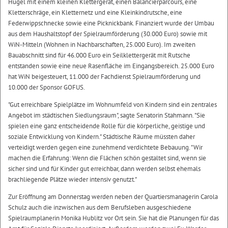
Hügel mit einem kleinen Klettergerät, einen Balancierparcours, eine
Kletterschräge, ein Kletternetz und eine Kleinkindrutsche, eine
Federwippschnecke sowie eine Picknickbank. Finanziert wurde der Umbau
aus dem Haushaltstopf der Spielraumförderung (30.000 Euro) sowie mit
WiN-Mitteln (Wohnen in Nachbarschaften, 25.000 Euro). Im zweiten
Bauabschnitt sind für 46.000 Euro ein Seilklettergerät mit Rutsche
entstanden sowie eine neue Rasenfläche im Eingangsbereich. 25.000 Euro
hat WiN beigesteuert, 11.000 der Fachdienst Spielraumförderung und
10.000 der Sponsor GOFUS.
"Gut erreichbare Spielplätze im Wohnumfeld von Kindern sind ein zentrales
Angebot im städtischen Siedlungsraum", sagte Senatorin Stahmann. "Sie
spielen eine ganz entscheidende Rolle für die körperliche, geistige und
soziale Entwicklung von Kindern." Städtische Räume müssten daher
verteidigt werden gegen eine zunehmend verdichtete Bebauung. "Wir
machen die Erfahrung: Wenn die Flächen schön gestaltet sind, wenn sie
sicher sind und für Kinder gut erreichbar, dann werden selbst ehemals
brachliegende Plätze wieder intensiv genutzt."
Zur Eröffnung am Donnerstag werden neben der Quartiersmanagerin Carola
Schulz auch die inzwischen aus dem Berufsleben ausgeschiedene
Spielraumplanerin Monika Hublitz vor Ort sein. Sie hat die Planungen für das