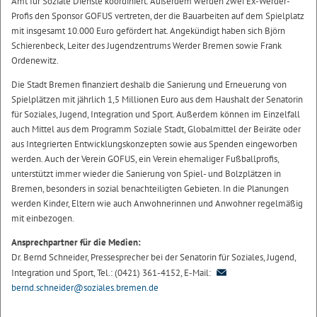
Amt für Soziale Dienste koordiniert. Außerdem werden zwei Ex-Werder-
Profis den Sponsor GOFUS vertreten, der die Bauarbeiten auf dem Spielplatz
mit insgesamt 10.000 Euro gefördert hat. Angekündigt haben sich Björn
Schierenbeck, Leiter des Jugendzentrums Werder Bremen sowie Frank
Ordenewitz.
Die Stadt Bremen finanziert deshalb die Sanierung und Erneuerung von
Spielplätzen mit jährlich 1,5 Millionen Euro aus dem Haushalt der Senatorin
für Soziales, Jugend, Integration und Sport. Außerdem können im Einzelfall
auch Mittel aus dem Programm Soziale Stadt, Globalmittel der Beiräte oder
aus Integrierten Entwicklungskonzepten sowie aus Spenden eingeworben
werden. Auch der Verein GOFUS, ein Verein ehemaliger Fußballprofis,
unterstützt immer wieder die Sanierung von Spiel- und Bolzplätzen in
Bremen, besonders in sozial benachteiligten Gebieten. In die Planungen
werden Kinder, Eltern wie auch Anwohnerinnen und Anwohner regelmäßig
mit einbezogen.
Ansprechpartner für die Medien:
Dr. Bernd Schneider, Pressesprecher bei der Senatorin für Soziales, Jugend,
Integration und Sport, Tel.: (0421) 361-4152, E-Mail:
bernd.schneider@soziales.bremen.de