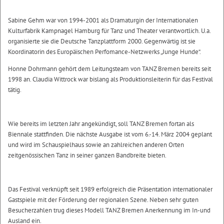
Sabine Gehm war von 1994-2001 als Dramaturgin der Internationalen
Kulturfabrik Kampnagel Hamburg für Tanz und Theater verantwortlich. U.a.
organisierte sie die Deutsche Tanzplattform 2000. Gegenwärtig ist sie
Koordinatorin des Europäischen Perfomance-Netzwerks „Junge Hunde“.
Honne Dohrmann gehört dem Leitungsteam von TANZ Bremen bereits seit
1998 an. Claudia Wittrock war bislang als Produktionsleiterin für das Festival
tätig.
Wie bereits im letzten Jahr angekündigt, soll TANZ Bremen fortan als
Biennale stattfinden. Die nächste Ausgabe ist vom 6.-14. März 2004 geplant
und wird im Schauspielhaus sowie an zahlreichen anderen Orten
zeitgenössischen Tanz in seiner ganzen Bandbreite bieten.
Das Festival verknüpft seit 1989 erfolgreich die Präsentation internationaler
Gastspiele mit der Förderung der regionalen Szene. Neben sehr guten
Besucherzahlen trug dieses Modell TANZ Bremen Anerkennung im In-und
Ausland ein.