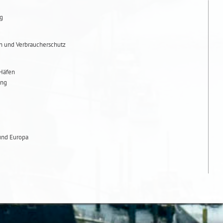
ng
en und Verbraucherschutz
 Häfen
ung
 und Europa