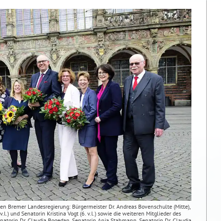
en Bremer Landesregierung: Bürgermeister Dr. Andreas Bovenschulte (Mitte),
.l.) und Senatorin Kristina Vogt (6. v.l.) sowie die weiteren Mitglieder des
Senatorin Dr. Claudia Bogedan, Senatorin Anja Stahmann, Senatorin Dr. Claudia