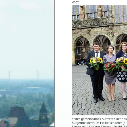
Vogt.
Erstes gemeinsames Auftreten der neu
Bürgermeisterin Dr. Maike Schaefer (4. v
Senats (v.l.) Senator Dietmar Strehl, 