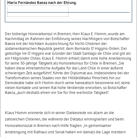
Mario Fernàndez Baeza nach der Ehrung.
Der bisherige Honorarkonsul in Bremen, Herr Klaus E. Momm, wurde am
Nachmittag im Rahmen der Einführung seines Nachfolgers von Botschafter
Baeza mit der höchsten Auszeichnung für Nicht-Chilenen der
südamerikanischen Republik geehrt: dem Bernardo O’ Higgins-Orden. Der
gebürtige Ire O’ Higgins war Gründer der Stadt Santiago de Chile und gilt als
ein Mitgründer Chiles. Klaus E. Momm erhielt damit eine hohe Anerkennung
für seine 30-jährige Tätigkeit als Honorarkonsul für Chile in Bremen. „Sie
haben diese ehrenamtliche Aufgabe für das Land Chile in einer äußerst
schwierigen Zeit ausgeführt“, führte der Diplomat aus. Insbesondere bei der
Transformation seines Staates von der Militärdiktatur Pinochets hin zur
Demokratie habe sich Momm durch seine hanseatisch besonnene Art, seine
vielen Kontakte und seinen Rat hohe Verdienste erworben, so Botschafter
Baeza, „auch deshalb ehren wir Sie für Ihre wertvolle Tatigkeit“.
Klaus Momm erinnerte sich in seiner Dankesrede vor allem an die
zahlreichen Chilenen, die während der Diktatur emmigrierten und beim
Honorarkonsulat in Bremen nach Hilfe fragten. „In gemeinsamer
Anstrengung mit Rathaus und Senat haben wir damals die Lage meistern