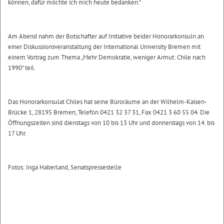
können, dafür möchte ich mich heute bedanken.“
Am Abend nahm der Botschafter auf Initiative beider Honorarkonsuln an
einer Diskussionsveranstaltung der International University Bremen mit
einem Vortrag zum Thema „Mehr Demokratie, weniger Armut: Chile nach
1990“ teil.
Das Honorarkonsulat Chiles hat seine Büroräume an der Wilhelm-Kaisen-
Brücke 1, 28195 Bremen, Telefon 0421 32 37 31, Fax 0421 3 60 55 04. Die
Öffnungszeiten sind dienstags von 10 bis 13 Uhr und donnerstags von 14. bis
17 Uhr.
Fotos: Inga Haberland, Senatspressestelle