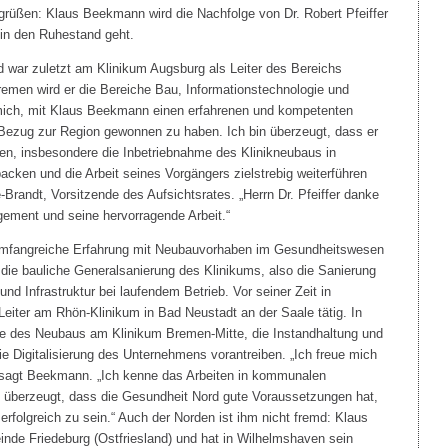
egrüßen: Klaus Beekmann wird die Nachfolge von Dr. Robert Pfeiffer
in den Ruhestand geht.
 war zuletzt am Klinikum Augsburg als Leiter des Bereichs
Bremen wird er die Bereiche Bau, Informationstechnologie und
mich, mit Klaus Beekmann einen erfahrenen und kompetenten
Bezug zur Region gewonnen zu haben. Ich bin überzeugt, dass er
en, insbesondere die Inbetriebnahme des Klinikneubaus in
acken und die Arbeit seines Vorgängers zielstrebig weiterführen
e-Brandt, Vorsitzende des Aufsichtsrates. „Herrn Dr. Pfeiffer danke
gement und seine hervorragende Arbeit.“
 umfangreiche Erfahrung mit Neubauvorhaben im Gesundheitswesen
 die bauliche Generalsanierung des Klinikums, also die Sanierung
d Infrastruktur bei laufendem Betrieb. Vor seiner Zeit in
Leiter am Rhön-Klinikum in Bad Neustadt an der Saale tätig. In
me des Neubaus am Klinikum Bremen-Mitte, die Instandhaltung und
ie Digitalisierung des Unternehmens vorantreiben. „Ich freue mich
, sagt Beekmann. „Ich kenne das Arbeiten in kommunalen
n überzeugt, dass die Gesundheit Nord gute Voraussetzungen hat,
 erfolgreich zu sein.“ Auch der Norden ist ihm nicht fremd: Klaus
e Friedeburg (Ostfriesland) und hat in Wilhelmshaven sein