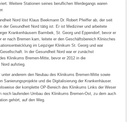
viert. Weitere Stationen seines beruflichen Werdegangs waren
er.
ndheit Nord löst Klaus Beekmann Dr. Robert Pfeiffer ab, der seit
in der Gesundheit Nord tätig ist. Er ist Mediziner und arbeitete
urger Krankenhäusern Barmbek, St. Georg und Eppendorf, bevor er
 er nach Bremen kam, leitete er den Geschäftsbereich Klinisches
ionsentwicklung im Leipziger Klinikum St. Georg und war
 Gesellschaft. In der Gesundheit Nord war er zunächst
es Klinikums Bremen-Mitte, bevor er 2012 in die
Nord aufstieg.
fer unter anderem den Neubau des Klinikums Bremen-Mitte sowie
en Sanierungsprojekte und die Digitalisierung der Krankenhäuser.
ielsweise der komplette OP-Bereich des Klinikums Links der Weser
den noch laufenden Umbau des Klinikums Bremen-Ost, zu dem auch
ation gehört, auf den Weg.