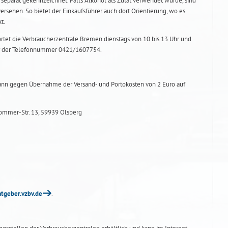
 separat gekennzeichnet. Falls Alkohol als Zutat verwendet wurde, sind
rsehen. So bietet der Einkaufsführer auch dort Orientierung, wo es
t.
tet die Verbraucherzentrale Bremen dienstags von 10 bis 13 Uhr und
er der Telefonnummer 0421/1607754.
nn gegen Übernahme der Versand- und Portokosten von 2 Euro auf
Sommer-Str. 13, 59939 Olsberg
tgeber.vzbv.de
.