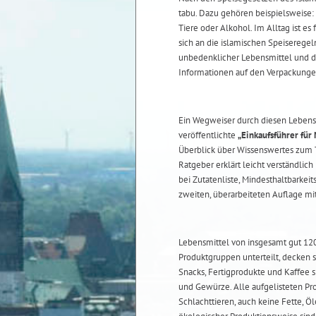
tabu. Dazu gehören beispielsweise: 
Tiere oder Alkohol. Im Alltag ist es
sich an die islamischen Speisereg
unbedenklicher Lebensmittel und di
Informationen auf den Verpackunge
Ein Wegweiser durch diesen Lebens
veröffentlichte
„Einkaufsführer für
Überblick über Wissenswertes zum
Ratgeber erklärt leicht verständlich
bei Zutatenliste, Mindesthaltbarkei
zweiten, überarbeiteten Auflage mit 
Lebensmittel von insgesamt gut 120
Produktgruppen unterteilt, decken s
Snacks, Fertigprodukte und Kaffee 
und Gewürze. Alle aufgelisteten Pr
Schlachttieren, auch keine Fette, Ö