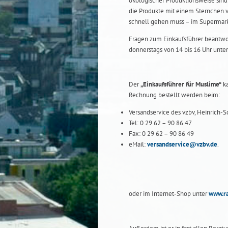
ökologischer Produktionsweise sind
die Produkte mit einem Sternchen ve
schnell gehen muss – im Supermark
Fragen zum Einkaufsführer beantwor
donnerstags von 14 bis 16 Uhr unt
Der
„Einkaufsführer für Muslime“
ka
Rechnung bestellt werden beim:
Versandservice des vzbv, Heinrich-
Tel: 0 29 62 – 90 86 47
Fax: 0 29 62 – 90 86 49
eMail:
versandservice@vzbv.de
.
oder im Internet-Shop unter
www.ra