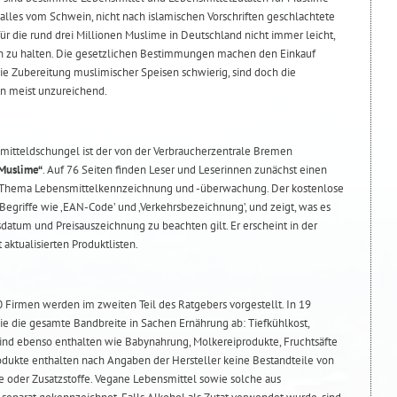
alles vom Schwein, nicht nach islamischen Vorschriften geschlachtete
 für die rund drei Millionen Muslime in Deutschland nicht immer leicht,
eln zu halten. Die gesetzlichen Bestimmungen machen den Einkauf
e Zubereitung muslimischer Speisen schwierig, sind doch die
n meist unzureichend.
mitteldschungel ist der von der Verbraucherzentrale Bremen
 Muslime“
. Auf 76 Seiten finden Leser und Leserinnen zunächst einen
 Thema Lebensmittelkennzeichnung und -überwachung. Der kostenlose
 Begriffe wie ‚EAN-Code’ und ‚Verkehrsbezeichnung’, und zeigt, was es
tsdatum und Preisauszeichnung zu beachten gilt. Er erscheint in der
aktualisierten Produktlisten.
 Firmen werden im zweiten Teil des Ratgebers vorgestellt. In 19
ie die gesamte Bandbreite in Sachen Ernährung ab: Tiefkühlkost,
sind ebenso enthalten wie Babynahrung, Molkereiprodukte, Fruchtsäfte
odukte enthalten nach Angaben der Hersteller keine Bestandteile von
le oder Zusatzstoffe. Vegane Lebensmittel sowie solche aus