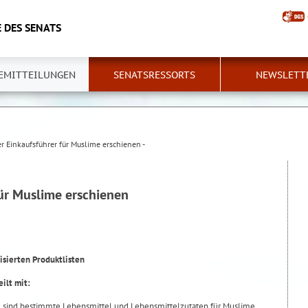
 DES SENATS
EMITTEILUNGEN
SENATSRESSORTS
NEWSLETT
r Einkaufsführer für Muslime erschienen -
für Muslime erschienen
lisierten Produktlisten
ilt mit:
 sind bestimmte Lebensmittel und Lebensmittelzutaten für Muslime