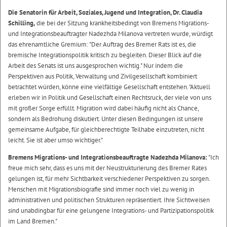
Die Senatorin für Arbeit, Soziales, Jugend und Integration, Dr. Claudia
Schilling,
die bei der Sitzung krankheitsbedingt von Bremens Migrations-
und Integrationsbeauftragter Nadezhda Milanova vertreten wurde, würdigt
das ehrenamtliche Gremium: "Der Auftrag des Bremer Rats ist es, die
bremische Integrationspolitik kritisch zu begleiten. Dieser Blick auf die
Arbeit des Senats ist uns ausgesprochen wichtig." Nur indem die
Perspektiven aus Politik, Verwaltung und Zivilgesellschaft kombiniert
betrachtet würden, könne eine vielfältige Gesellschaft entstehen. "Aktuell
erleben wir in Politik und Gesellschaft einen Rechtsruck, der viele von uns
mit großer Sorge erfüllt. Migration wird dabei häufig nicht als Chance,
sondern als Bedrohung diskutiert. Unter diesen Bedingungen ist unsere
gemeinsame Aufgabe, für gleichberechtigte Teilhabe einzutreten, nicht
leicht. Sie ist aber umso wichtiger."
Bremens Migrations- und Integrationsbeauftragte Nadezhda Milanova:
"Ich
freue mich sehr, dass es uns mit der Neustrukturierung des Bremer Rates
gelungen ist, für mehr Sichtbarkeit verschiedener Perspektiven zu sorgen.
Menschen mit Migrationsbiografie sind immer noch viel zu wenig in
administrativen und politischen Strukturen repräsentiert. Ihre Sichtweisen
sind unabdingbar für eine gelungene Integrations- und Partizipationspolitik
im Land Bremen."