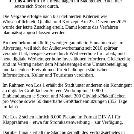
Los 4
betrifft 16 Uhrenanlagen im Stadtgebiet. Auch hier
setzte sich Ströer durch.
Die Vergabe erfolgte nach klar definierten Kriterien wie
Wirtschaftlichkeit, Qualität und Konzept. Am 23. Dezember 2025
wurde der letzte Zuschlag erteilt. Damit konnte das Verfahren
planmäßig abgeschlossen werden.
Bremen bekommt künftig weniger garantierte Einnahmen als im
Altvertrag, weil sich der Außenwerbemarkt seit 2010 spürbar
verändert hat, beispielsweise durch Werbeverbote für Tabak, und
neue digitale Werbeträger hohe Investitionen erfordern. Gleichzeitig
sind im Vertrag neben dem Mindestentgelt eine Umsatzbeteiligung
und kostenlose Freivolumen für Schaltungen städtischer
Informationen, Kultur und Tourismus vereinbart.
Im Rahmen von Los 1 erhält die Stadt unter anderem ein Kontingent
an digitaler Großflächen-Screen-Werbung mit 10.800
Einblendungen je Screen und Monat, 300 Citylight-Plakatflächen
pro Woche sowie 50 dauerhafte Großflächennutzungen (352 Tage
im Jahr).
Für Los 2 stehen jährlich 8.000 Plakate im Format DIN A1 für
Klapprahmen – etwa für Stromkastenwerbung – zur Verfügung.
Darüber hinaus erhält die Stadt außerhalb des Vertragsgebietes in