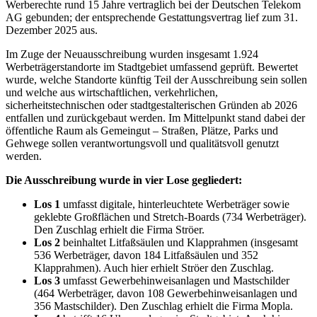
Werberechte rund 15 Jahre vertraglich bei der Deutschen Telekom
AG gebunden; der entsprechende Gestattungsvertrag lief zum 31.
Dezember 2025 aus.
Im Zuge der Neuausschreibung wurden insgesamt 1.924
Werbeträgerstandorte im Stadtgebiet umfassend geprüft. Bewertet
wurde, welche Standorte künftig Teil der Ausschreibung sein sollen
und welche aus wirtschaftlichen, verkehrlichen,
sicherheitstechnischen oder stadtgestalterischen Gründen ab 2026
entfallen und zurückgebaut werden. Im Mittelpunkt stand dabei der
öffentliche Raum als Gemeingut – Straßen, Plätze, Parks und
Gehwege sollen verantwortungsvoll und qualitätsvoll genutzt
werden.
Die Ausschreibung wurde in vier Lose gegliedert:
Los 1
umfasst digitale, hinterleuchtete Werbeträger sowie
geklebte Großflächen und Stretch-Boards (734 Werbeträger).
Den Zuschlag erhielt die Firma Ströer.
Los 2
beinhaltet Litfaßsäulen und Klapprahmen (insgesamt
536 Werbeträger, davon 184 Litfaßsäulen und 352
Klapprahmen). Auch hier erhielt Ströer den Zuschlag.
Los 3
umfasst Gewerbehinweisanlagen und Mastschilder
(464 Werbeträger, davon 108 Gewerbehinweisanlagen und
356 Mastschilder). Den Zuschlag erhielt die Firma Mopla.