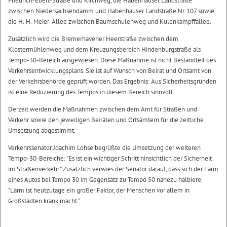
Friedrich-Ebert-Straße und Kirchweg, die Habenhauser Landstraße
zwischen Niedersachsendamm und Habenhauser Landstraße Nr. 107 sowie
die H.-H.-Meier-Allee zwischen Baumschulenweg und Kulenkampffallee.
Zusätzlich wird die Bremerhavener Heerstraße zwischen dem
Klostermühlenweg und dem Kreuzungsbereich Hindenburgstraße als
Tempo-30-Bereich ausgewiesen. Diese Maßnahme ist nicht Bestandteil des
Verkehrsentwicklungsplans. Sie ist auf Wunsch von Beirat und Ortsamt von
der Verkehrsbehörde geprüft worden. Das Ergebnis: Aus Sicherheitsgründen
ist eine Reduzierung des Tempos in diesem Bereich sinnvoll.
Derzeit werden die Maßnahmen zwischen dem Amt für Straßen und
Verkehr sowie den jeweiligen Beiräten und Ortsämtern für die zeitliche
Umsetzung abgestimmt.
Verkehrssenator Joachim Lohse begrüßte die Umsetzung der weiteren
Tempo-30-Bereiche: "Es ist ein wichtiger Schritt hinsichtlich der Sicherheit
im Straßenverkehr." Zusätzlich verwies der Senator darauf, dass sich der Lärm
eines Autos bei Tempo 30 im Gegensatz zu Tempo 50 nahezu halbiere.
"Lärm ist heutzutage ein großer Faktor, der Menschen vor allem in
Großstädten krank macht."