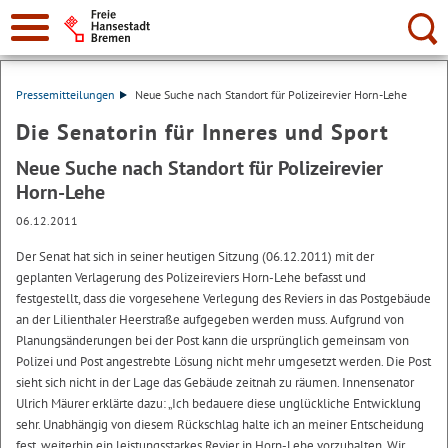
Suche:
Pressemitteilungen
Neue Suche nach Standort für Polizeirevier Horn-Lehe
Die Senatorin für Inneres und Sport
Neue Suche nach Standort für Polizeirevier
Horn-Lehe
06.12.2011
Der Senat hat sich in seiner heutigen Sitzung (06.12.2011) mit der
geplanten Verlagerung des Polizeireviers Horn-Lehe befasst und
festgestellt, dass die vorgesehene Verlegung des Reviers in das Postgebäude
an der Lilienthaler Heerstraße aufgegeben werden muss. Aufgrund von
Planungsänderungen bei der Post kann die ursprünglich gemeinsam von
Polizei und Post angestrebte Lösung nicht mehr umgesetzt werden. Die Post
sieht sich nicht in der Lage das Gebäude zeitnah zu räumen. Innensenator
Ulrich Mäurer erklärte dazu: „Ich bedauere diese unglückliche Entwicklung
sehr. Unabhängig von diesem Rückschlag halte ich an meiner Entscheidung
fest, weiterhin ein leistungsstarkes Revier in Horn-Lehe vorzuhalten. Wir