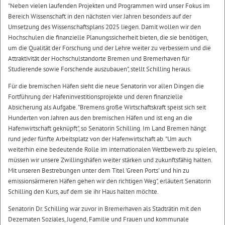
"Neben vielen laufenden Projekten und Programmen wird unser Fokus im
Bereich Wissenschaft in den nächsten vier Jahren besonders auf der
Umsetzung des Wissenschaftsplans 2025 liegen. Damit wollen wir den
Hochschulen die finanzielle Planungssicherheit bieten, die sie benötigen,
um die Qualität der Forschung und der Lehre weiter zu verbessern und die
Attraktivität der Hochschulstandorte Bremen und Bremerhaven für
Studierende sowie Forschende auszubauen", stellt Schilling heraus.
Für die bremischen Häfen sieht die neue Senatorin vor allen Dingen die
Fortführung der Hafeninvestitionsprojekte und deren finanzielle
Absicherung als Aufgabe. "Bremens große Wirtschaftskraft speist sich seit
Hunderten von Jahren aus den bremischen Häfen und ist eng an die
Hafenwirtschaft geknüpft", so Senatorin Schilling. Im Land Bremen hängt
rund jeder fünfte Arbeitsplatz von der Hafenwirtschaft ab. "Um auch
weiterhin eine bedeutende Rolle im internationalen Wettbewerb zu spielen,
müssen wir unsere Zwillingshäfen weiter stärken und zukunftsfähig halten.
Mit unseren Bestrebungen unter dem Titel 'Green Ports' und hin zu
emissionsärmeren Häfen gehen wir den richtigen Weg", erläutert Senatorin
Schilling den Kurs, auf dem sie ihr Haus halten möchte.
Senatorin Dr. Schilling war zuvor in Bremerhaven als Stadträtin mit den
Dezernaten Soziales, Jugend, Familie und Frauen und kommunale