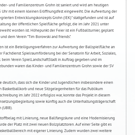
der- und Familienzentrum Grohn ist saniert und wird am heutigen
15 Uhr mit einem kleinen Eröffnungsfest eingeweiht. Die Aufwertung der
grierten Entwicklungskonzepts Grohn (IEK)" stattgefunden und ist auf
ltung der öffentlichen Spielfläche gefolgt, die im Jahr 2021 unter
weiht worden ist. Höhepunkt der Feier ist ein Fußballturnier, geplant
nd dem Verein "Tim Borowski and friends".
n ist ein Beteiligungsverfahren zur Aufwertung der Ballspielfläche an
er Fachdienst Spielraumförderung bei der Senatorin für Arbeit, Soziales,
1 beim Verein SpielLandschaftStadt in Auftrag gegeben und im
ngebunden waren das Kinder- und Familienzentrum Grohn sowie der SV
 deutlich, dass sich die Kinder und Jugendlichen insbesondere einen
n Basketballkorb und neue Sitzgelegenheiten für das Publikum
hreibung im Jahr 2022 erfolglos war, konnte das Projekt in diesem
setzungsbegleitung sowie künftig auch die Unterhaltungsträgerschaft
 (UBB).
tstoffbelag mit Linierung, neue Ballfangzäune und eine Modernisierung
urde der Platz mit zwei neuen Bolzplatztoren. Auf einer Seite gibt es
Basketballbereich mit eigener Linierung. Zudem wurden zwei weitere