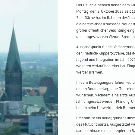
Der Ballspielbereich neben dem Kin
Montag, den 2. Oktober 2023, seit 
Spielfläche hat im Rahmen des "Inte
die bereits abgeschlossene Neugesta
großer öffentlicher Beachtung einge
und umgesetzt von Werder Bremen u
Ausgangspunkt für die Veränderunge
der Friedrich-Klippert-Straße, das d
Jugend und Integration im Jahr 202
weiteren Verlauf begleitet hat. Ei
Werder Bremen.
In dem Beteiligungsverfahren wurde
neuen Bodenbelag, neue Tore, eine
wünschen. Nachdem eine erste Aussc
Jahr umgesetzt werden. Planung, Um
liegen beim Umweltbetrieb Bremen
Ergebnis ist ein neuer, grüner Kuns
des Flutlichtmastes. Ausgestattet w
darüber hinaus einen integrierten 