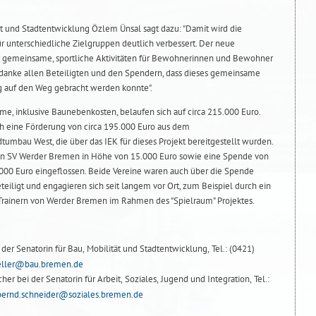
ät und Stadtentwicklung Özlem Ünsal sagt dazu: "Damit wird die
für unterschiedliche Zielgruppen deutlich verbessert. Der neue
ür gemeinsame, sportliche Aktivitäten für Bewohnerinnen und Bewohner
h danke allen Beteiligten und den Spendern, dass dieses gemeinsame
g auf den Weg gebracht werden konnte".
e, inklusive Baunebenkosten, belaufen sich auf circa 215.000 Euro.
 eine Förderung von circa 195.000 Euro aus dem
mbau West, die über das IEK für dieses Projekt bereitgestellt wurden.
on SV Werder Bremen in Höhe von 15.000 Euro sowie eine Spende von
5.000 Euro eingeflossen. Beide Vereine waren auch über die Spende
teiligt und engagieren sich seit langem vor Ort, zum Beispiel durch ein
Trainern von Werder Bremen im Rahmen des "Spielraum" Projektes.
der Senatorin für Bau, Mobilität und Stadtentwicklung, Tel.: (0421)
eller@bau.bremen.de
her bei der Senatorin für Arbeit, Soziales, Jugend und Integration, Tel.:
bernd.schneider@soziales.bremen.de