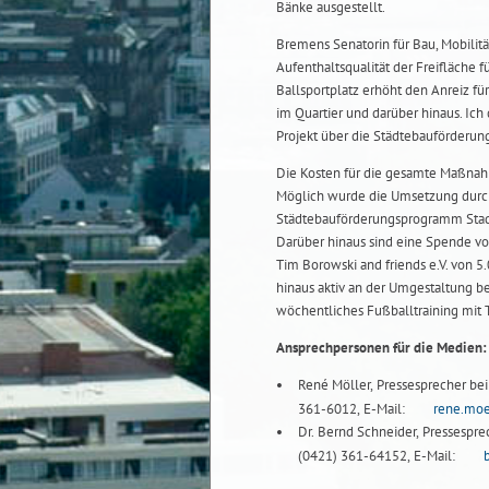
Bänke ausgestellt.
Bremens Senatorin für Bau, Mobilit
Aufenthaltsqualität der Freifläche 
Ballsportplatz erhöht den Anreiz f
im Quartier und darüber hinaus. Ic
Projekt über die Städtebauförderun
Die Kosten für die gesamte Maßnahm
Möglich wurde die Umsetzung durch
Städtebauförderungsprogramm Stadtu
Darüber hinaus sind eine Spende v
Tim Borowski and friends e.V. von 
hinaus aktiv an der Umgestaltung be
wöchentliches Fußballtraining mit 
Ansprechpersonen für die Medien:
René Möller, Pressesprecher bei 
361-6012, E-Mail:
rene.mo
Dr. Bernd Schneider, Pressesprec
(0421) 361-64152, E-Mail: