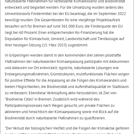
naturbasierte Maßnahmen für verbesserte Klimaresilienz und Biodiversität
entwickelt und begleitet werden. Für die Umsetzung wurden seitens des
Umweltressorts Fördermittel bei der EU beantragt, die im September 2022
bewilligt wurden. Die Gesamtkosten für eine vierjährige Projektlaufzeit
belaufen sich für Bremen auf rund 365.000 Euro, die Förderquote der EU
liegt bei 60 Prozent. Einer entsprechenden Ko-Finanzierung hat die
Deputation für Klimaschutz, Umwelt, Landwirtschaft und Tierökologie auf
ihrer heutigen Sitzung (15. März 2023) zugestimmt.
In Gröpelingen werden damit in den kommenden drei Jahren pilothafte
Maßnahmen der naturbasierten Klimaanpassung partizipativ mit Akteurinnen
und Akteuren vor Ort entwickelt: typische, naturbasierte Lösungen wie
Entsiegelungsmaßnahmen, Grünstrukturen, multifunktionale Flächen sorgen
für positive Effekte für die Anpassung an die Folgen des Klimawandels und
bieten Möglichkeiten, die Biodiversität und Aufenthaltsqualität im Stadtraum
zu verbessern. Ebendiese Verknüpfung aktiv herzustellen, ist Ziel von
"Biodiverse Cities" in Bremen. Zusätzlich wird während des
Partizipationsprozesses nach Wegen gesucht, um private Flächen zu
aktivieren und hinsichtlich der Klimaanpassung sowie mit Blick auf die
Biodiversität durch naturbasierte Maßnahmen zu qualifizieren.
"Der Verlust der biologischen Vielfalt und die Folgen der Klimakrise gehören