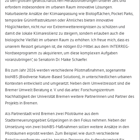
zu den größten gesellschaftlichen Herausforderungen unserer Zeit und
erfordern insbesondere im urbanen Raum innovative Lösungen.
Naturbasierte Ansätze der Klimaanpassung wie Biotopflächen, Pocket Parks,
temporäre Grüninfrastrukturen oder Ähnliches bieten innovative
Möglichkeiten, nicht nur vor Extremwetterereignissen zu schützen und
damit die lokale Klimaresilienz zu steigern, sondern erlauben auch die
biologische Vielfalt im urbanen Raum zu erhöhen. Ich freue mich, dass es
unserem Ressort gelungen ist, die nötigen EU-Mittel aus dem INTERREG-
Nordseeprogramm zu akquirieren, um diese komplexen Aufgaben
voranzubringen", so Senatorin Dr. Maike Schaefer.
Bis zum Jahr 2026 werden verschiedene Pilotmaßnahmen, sogenannte
bioNBS (Biodiverse Nature-Based Solutions), in unterschiedlichen urbanen
Kontexten entwickelt und umgesetzt. Neben dem Umweltressort sind die
Bremer Umwelt Beratung e. V. und das artec Forschungszentrum
Nachhaltigkeit der Universität Bremen weitere Partnerinnen und Partner des
Projekts in Bremen.
Als Partnerstadt wird Bremen zwei Piloträume aus dem
Stadterneuerungsgebiet Gröpelingen in den Fokus nehmen. Neben der
Umsetzung von zwei bioNBS-Maßnahmen sollen weitere Ansätze in den
Piloträumen erprobt werden. Zum Beispiel wie durch verschiedene
Beteiligungsformate und ko-kreative Prozesse die Aufmerksamkeit für