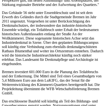
Perspektive gibt, mit neuen Ausbildungs- und Arbeitsplätzen, der
Stärkung regionaler Betriebe und der Aufwertung des Quartiers."
Das Gebäude 56 steht unter Ensembleschutz und ist seit dem
Erwerb des Geländes durch die Stadtgemeinde Bremen im Jahr
2011 ungenutzt. Vorgesehen ist unter Berücksichtigung des
Denkmalschutzes, der insbesondere das industrie-historische
Ensemble würdigt, ein Teilabbruch unter Erhalt der bedeutsamen
historischen Außenfassaden entlang der Straße An der
Wollkämmerei. Diese sogenannte historischen Achse setzt das
Industriedenkmal in Szene. Über den geplanten Bildungscampus
soll künftig eine Verbindung zum ebenfalls denkmalgeschützten
Rathaus Blumenthal und weiter ins Ortszentrum entstehen. Dadurch
wird die historische Industriearchitektur künftig noch stärker
erlebbar. Das Landesamt für Denkmalpflege und Archäologie ist
eingebunden.
Bremen investiert 601.000 Euro in die Planung des Teilabbruchs
und der Entkernung. Die Mittel sind Teil eines Gesamtbudgets von
5,4 Millionen Euro aus dem LuKIFG, das der Senat für die
Weiterentwicklung des Kämmerei-Quartiers bereitgestellt hat. Die
Projektleitung übernimmt die WFB Wirtschaftsförderung Bremen
GmbH.
Das erschlossene Baufeld soll künftig als Teil des Bildungs- und
Gewerbecampus genutzt werden, Nutzungsoptionen sind unter