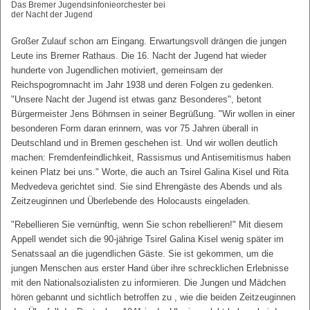
Das Bremer Jugendsinfonieorchester bei
der Nacht der Jugend
Großer Zulauf schon am Eingang. Erwartungsvoll drängen die jungen
Leute ins Bremer Rathaus. Die 16. Nacht der Jugend hat wieder
hunderte von Jugendlichen motiviert, gemeinsam der
Reichspogromnacht im Jahr 1938 und deren Folgen zu gedenken.
"Unsere Nacht der Jugend ist etwas ganz Besonderes", betont
Bürgermeister Jens Böhrnsen in seiner Begrüßung. "Wir wollen in einer
besonderen Form daran erinnern, was vor 75 Jahren überall in
Deutschland und in Bremen geschehen ist. Und wir wollen deutlich
machen: Fremdenfeindlichkeit, Rassismus und Antisemitismus haben
keinen Platz bei uns." Worte, die auch an Tsirel Galina Kisel und Rita
Medvedeva gerichtet sind. Sie sind Ehrengäste des Abends und als
Zeitzeuginnen und Überlebende des Holocausts eingeladen.
"Rebellieren Sie vernünftig, wenn Sie schon rebellieren!" Mit diesem
Appell wendet sich die 90-jährige Tsirel Galina Kisel wenig später im
Senatssaal an die jugendlichen Gäste. Sie ist gekommen, um die
jungen Menschen aus erster Hand über ihre schrecklichen Erlebnisse
mit den Nationalsozialisten zu informieren. Die Jungen und Mädchen
hören gebannt und sichtlich betroffen zu , wie die beiden Zeitzeuginnen