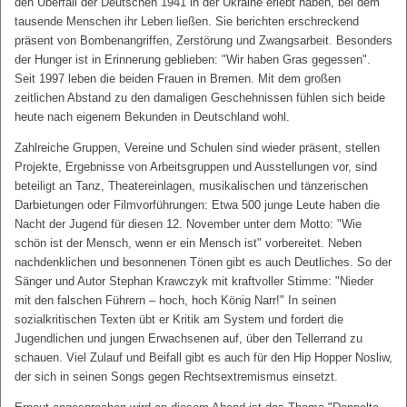
den Überfall der Deutschen 1941 in der Ukraine erlebt haben, bei dem
tausende Menschen ihr Leben ließen. Sie berichten erschreckend
präsent von Bombenangriffen, Zerstörung und Zwangsarbeit. Besonders
der Hunger ist in Erinnerung geblieben: "Wir haben Gras gegessen".
Seit 1997 leben die beiden Frauen in Bremen. Mit dem großen
zeitlichen Abstand zu den damaligen Geschehnissen fühlen sich beide
heute nach eigenem Bekunden in Deutschland wohl.
Zahlreiche Gruppen, Vereine und Schulen sind wieder präsent, stellen
Projekte, Ergebnisse von Arbeitsgruppen und Ausstellungen vor, sind
beteiligt an Tanz, Theatereinlagen, musikalischen und tänzerischen
Darbietungen oder Filmvorführungen: Etwa 500 junge Leute haben die
Nacht der Jugend für diesen 12. November unter dem Motto: "Wie
schön ist der Mensch, wenn er ein Mensch ist" vorbereitet. Neben
nachdenklichen und besonnenen Tönen gibt es auch Deutliches. So der
Sänger und Autor Stephan Krawczyk mit kraftvoller Stimme: "Nieder
mit den falschen Führern – hoch, hoch König Narr!" In seinen
sozialkritischen Texten übt er Kritik am System und fordert die
Jugendlichen und jungen Erwachsenen auf, über den Tellerrand zu
schauen. Viel Zulauf und Beifall gibt es auch für den Hip Hopper Nosliw,
der sich in seinen Songs gegen Rechtsextremismus einsetzt.