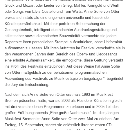
Gluck und Mozart oder Lieder von Grieg, Mahler, Korngold und Weill
oder Songs von Elvis Costello und Tom Waits, Anne Sofie von Otter
erwies sich stets als eine ungemein universelle und fesselnde
Künstlerpersönlichkeit. Mit ihrer perfekten Beherrschung der
Gesangstechnik, intelligent durchdachter Ausdrucksgestaltung und
stilistischer sowie idiomatischer Souveränität vermochte sie jedem
Repertoire ihren persönlichen Stempel aufzudrücken, ohne Uniformität
aufkommen zu lassen. Mit ihren Auftritten im Festival verschaffte sie in
den vergangenen Jahren dem Bereich des Opern- und Liedgesangs
eine erhöhte Aufmerksamkeit, die ermöglichte, diese Gattung verstärkt
ins Profil des Festivals einzubinden. Auf diese Weise hat Anne Sofie
von Otter maßgeblich zu der behutsamen programmatischen
Ausweitung des Festivals zu Musikfestspielen beigetragen“, begründet
die Jury die Entscheidung.
Nachdem sich Anne Sofie von Otter erstmals 1993 im Musikfest
Bremen präsentiert hatte, war sie 2003 als Residenz-Künstlerin gleich
mit drei verschiedenen Programmen zu erleben und in 2005 Teil des
großen Eröffnungsabends „Eine große Nachtmusik“. Im diesjährigen
Musikfest Bremen ist Anne Sofie von Otter zwei Mal zu erleben: Am
Freitag, 15. September, startet sie anlässlich ihrer neuesten CD-