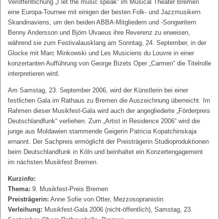
Veröffentlichung „I let the music speak“ im Musical Theater Bremen
eine Europa-Tournee mit einigen der besten Folk- und Jazzmusikern
Skandinaviens, um den beiden ABBA-Mitgliedern und -Songwritern
Benny Andersson und Björn Ulvaeus ihre Reverenz zu erweisen,
während sie zum Festivalausklang am Sonntag, 24. September, in der
Glocke mit Marc Minkowski und Les Musiciens du Louvre in einer
konzertanten Aufführung von George Bizets Oper „Carmen“ die Titelrolle
interpretieren wird.
Am Samstag, 23. September 2006, wird der Künstlerin bei einer
festlichen Gala im Rathaus zu Bremen die Auszeichnung überreicht. Im
Rahmen dieser Musikfest-Gala wird auch der angegliederte „Förderpreis
Deutschlandfunk“ verliehen. Zum „Artist in Residence 2006“ wird die
junge aus Moldawien stammende Geigerin Patricia Kopatchinskaja
ernannt. Der Sachpreis ermöglicht der Preisträgerin Studioproduktionen
beim Deutschlandfunk in Köln und beinhaltet ein Konzertengagement
im nächsten Musikfest Bremen.
Kurzinfo:
Thema:
9. Musikfest-Preis Bremen
Preisträgerin:
Anne Sofie von Otter, Mezzosopranistin
Verleihung:
Musikfest-Gala 2006 (nicht-öffentlich), Samstag, 23.