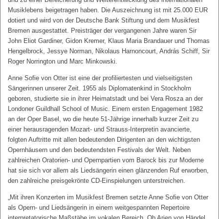
Musiklebens beigetragen haben. Die Auszeichnung ist mit 25.000 EUR
dotiert und wird von der Deutsche Bank Stiftung und dem Musikfest
Bremen ausgestattet. Preisträger der vergangenen Jahre waren Sir
John Eliot Gardiner, Gidon Kremer, Klaus Maria Brandauer und Thomas
Hengelbrock, Jessye Norman, Nikolaus Harnoncourt, András Schiff, Sir
Roger Norrington und Marc Minkowski.
Anne Sofie von Otter ist eine der profiliertesten und vielseitigsten
Sängerinnen unserer Zeit. 1955 als Diplomatenkind in Stockholm
geboren, studierte sie in ihrer Heimatstadt und bei Vera Rosza an der
Londoner Guildhall School of Music. Einem ersten Engagement 1982
an der Oper Basel, wo die heute 51-Jährige innerhalb kurzer Zeit zu
einer herausragenden Mozart- und Strauss-Interpretin avancierte,
folgten Auftritte mit allen bedeutenden Dirigenten an den wichtigsten
Opernhäusern und den bedeutendsten Festivals der Welt. Neben
zahlreichen Oratorien- und Opernpartien vom Barock bis zur Moderne
hat sie sich vor allem als Liedsängerin einen glänzenden Ruf erworben,
den zahlreiche preisgekrönte CD-Einspielungen unterstreichen.
„Mit ihren Konzerten im Musikfest Bremen setzte Anne Sofie von Otter
als Opern- und Liedsängerin in einem weitgespannten Repertoire
interpretatorische Maßstäbe im vokalen Bereich. Ob Arien von Händel,