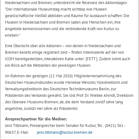
Niedersachsen und Bremen, unterstreicht die Relevanz des Aktionstages:
"Der Internationale Museumstag macht sichtbar, wie Museen
gesellschaftliche Vielfalt abbilden und Räume für Austausch schaffen. Die
Museen in Niedersachsen und Bremen laden alle Menschen ein, ihre
Angebote kennenzulernen und die verbindende Kraft von Kultur zu
erleben."
Eine Übersicht über alle Aktionen – von denen in Niedersachsen und
Bremen bereits einige registriert sind – finden Interessierte auf der von
ICOM bereitgestellten, interaktiven Karte unter: [FETT ]. Zudem lohnt auch
ein Blick auf die Webseiten der jeweiligen Museen.
Im Rahmen der gestrigen (12. Mai 2026) Mitgliederversammlung des
Deutschen Museumsbundes wurde Menekse Wenzler, Vizedirektorin und
Verwaltungsdirektorin des Deutschen Technikmuseums Berlin, zur
Präsidentin des Verbands gewählt. Sie löst Prof. Dr. Wiebke Ahrndt, Direktorin
des Übersee-Museums Bremen, ab, die dem Vorstand zwölf Jahre lang
angehörte, zuletzt vier Jahre als Präsidentin.
Ansprechpartner für die Medien:
Jens Tittmann, Pressesprecher beim Senator für Kultur, Tel.: (0421) 361 -
90637, E-Mail:
jens.tittmann@kultur.bremen.de