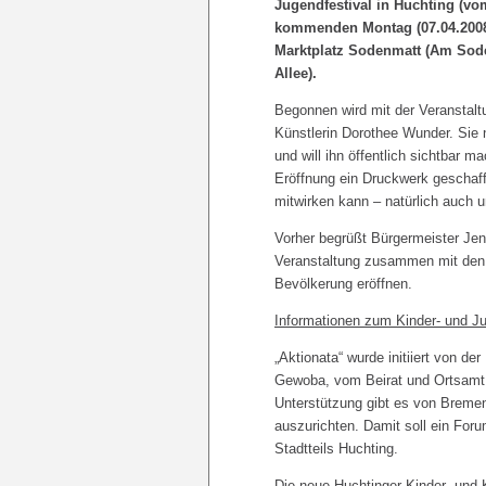
Jugendfestival in Huchting (vom
kommenden Montag (07.04.2008
Marktplatz Sodenmatt (Am Sode
Allee).
Begonnen wird mit der Veranstalt
Künstlerin Dorothee Wunder. Sie
und will ihn öffentlich sichtbar 
Eröffnung ein Druckwerk geschaff
mitwirken kann – natürlich auch u
Vorher begrüßt Bürgermeister Jen
Veranstaltung zusammen mit den O
Bevölkerung eröffnen.
Informationen zum Kinder- und Ju
„Aktionata“ wurde initiiert von d
Gewoba, vom Beirat und Ortsamt 
Unterstützung gibt es von Bremen M
auszurichten. Damit soll ein Foru
Stadtteils Huchting.
Die neue Huchtinger Kinder- und 