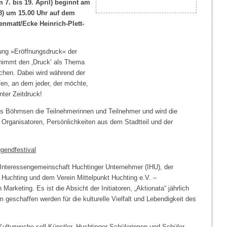
 7. bis 19. April) beginnt am
) um 15.00 Uhr auf dem
nmatt/Ecke Heinrich-Plett-
ung »Eröffnungsdruck« der
 nimmt den ‚Druck’ als Thema
machen. Dabei wird während der
en, an dem jeder, der möchte,
nter Zeitdruck!
s Böhrnsen die Teilnehmerinnen und Teilnehmer und wird die
rganisatoren, Persönlichkeiten aus dem Stadtteil und der
gendfestival
er Interessengemeinschaft Huchtinger Unternehmer (IHU), der
Huchting und dem Verein Mittelpunkt Huchting e.V. –
arketing. Es ist die Absicht der Initiatoren, „Aktionata“ jährlich
m geschaffen werden für die kulturelle Vielfalt und Lebendigkeit des
Kulturwoche soll Künstler, Huchtinger Schülerinnen und Schüler