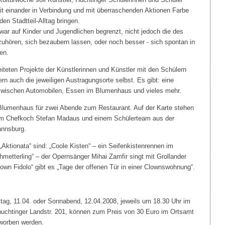
t einander in Verbindung und mit überraschenden Aktionen Farbe
en Stadtteil-Alltag bringen.
zwar auf Kinder und Jugendlichen begrenzt, nicht jedoch die des
uhören, sich bezaubern lassen, oder noch besser - sich spontan in
en.
iteten Projekte der Künstlerinnen und Künstler mit den Schülern
rn auch die jeweiligen Austragungsorte selbst. Es gibt: eine
zwischen Automobilen, Essen im Blumenhaus und vieles mehr.
in Blumenhaus für zwei Abende zum Restaurant. Auf der Karte stehen
vom Chefkoch Stefan Madaus und einem Schülerteam aus der
annsburg.
Aktionata“ sind: „Coole Kisten“ – ein Seifenkistenrennen im
metterling“ – der Opernsänger Mihai Zamfir singt mit Grollander
own Fidolo“ gibt es „Tage der offenen Tür in einer Clownswohnung“.
eitag, 11.04. oder Sonnabend, 12.04.2008, jeweils um 18.30 Uhr im
chtinger Landstr. 201, können zum Preis von 30 Euro im Ortsamt
rworben werden.