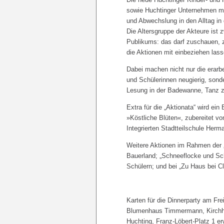
sowie Huchtinger Unternehmen mi
und Abwechslung in den Alltag in d
Die Altersgruppe der Akteure ist 
Publikums: das darf zuschauen, z
die Aktionen mit einbeziehen lass
Dabei machen nicht nur die erarbe
und Schülerinnen neugierig, sonde
Lesung in der Badewanne, Tanz 
Extra für die „Aktionata“ wird e
»Köstliche Blüten«, zubereitet 
Integrierten Stadtteilschule Herm
Weitere Aktionen im Rahmen der „
Bauerland; „Schneeflocke und Sch
Schülern; und bei „Zu Haus bei Cl
Karten für die Dinnerparty am Fr
Blumenhaus Timmermann, Kirchhu
Huchting, Franz-Löbert-Platz 1 e