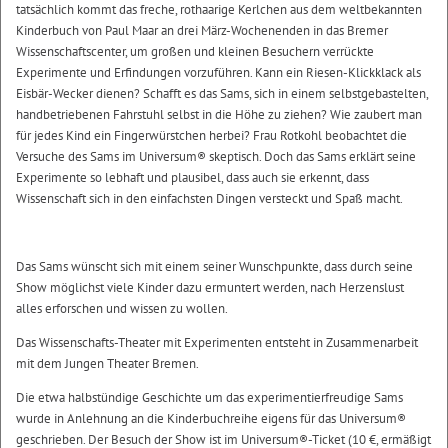
tatsächlich kommt das freche, rothaarige Kerlchen aus dem weltbekannten
Kinderbuch von Paul Maar an drei März-Wochenenden in das Bremer
Wissenschaftscenter, um großen und kleinen Besuchern verrückte
Experimente und Erfindungen vorzuführen. Kann ein Riesen-Klickklack als
Eisbär-Wecker dienen? Schafft es das Sams, sich in einem selbstgebastelten,
handbetriebenen Fahrstuhl selbst in die Höhe zu ziehen? Wie zaubert man
für jedes Kind ein Fingerwürstchen herbei? Frau Rotkohl beobachtet die
Versuche des Sams im Universum® skeptisch. Doch das Sams erklärt seine
Experimente so lebhaft und plausibel, dass auch sie erkennt, dass
Wissenschaft sich in den einfachsten Dingen versteckt und Spaß macht.
Das Sams wünscht sich mit einem seiner Wunschpunkte, dass durch seine
Show möglichst viele Kinder dazu ermuntert werden, nach Herzenslust
alles erforschen und wissen zu wollen.
Das Wissenschafts-Theater mit Experimenten entsteht in Zusammenarbeit
mit dem Jungen Theater Bremen.
Die etwa halbstündige Geschichte um das experimentierfreudige Sams
wurde in Anlehnung an die Kinderbuchreihe eigens für das Universum®
geschrieben. Der Besuch der Show ist im Universum®-Ticket (10 €, ermäßigt