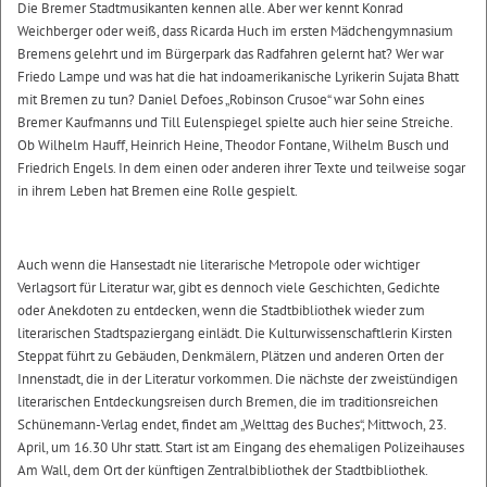
Die Bremer Stadtmusikanten kennen alle. Aber wer kennt Konrad
Weichberger oder weiß, dass Ricarda Huch im ersten Mädchengymnasium
Bremens gelehrt und im Bürgerpark das Radfahren gelernt hat? Wer war
Friedo Lampe und was hat die hat indoamerikanische Lyrikerin Sujata Bhatt
mit Bremen zu tun? Daniel Defoes „Robinson Crusoe“ war Sohn eines
Bremer Kaufmanns und Till Eulenspiegel spielte auch hier seine Streiche.
Ob Wilhelm Hauff, Heinrich Heine, Theodor Fontane, Wilhelm Busch und
Friedrich Engels. In dem einen oder anderen ihrer Texte und teilweise sogar
in ihrem Leben hat Bremen eine Rolle gespielt.
Auch wenn die Hansestadt nie literarische Metropole oder wichtiger
Verlagsort für Literatur war, gibt es dennoch viele Geschichten, Gedichte
oder Anekdoten zu entdecken, wenn die Stadtbibliothek wieder zum
literarischen Stadtspaziergang einlädt. Die Kulturwissenschaftlerin Kirsten
Steppat führt zu Gebäuden, Denkmälern, Plätzen und anderen Orten der
Innenstadt, die in der Literatur vorkommen. Die nächste der zweistündigen
literarischen Entdeckungsreisen durch Bremen, die im traditionsreichen
Schünemann-Verlag endet, findet am „Welttag des Buches“, Mittwoch, 23.
April, um 16.30 Uhr statt. Start ist am Eingang des ehemaligen Polizeihauses
Am Wall, dem Ort der künftigen Zentralbibliothek der Stadtbibliothek.