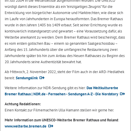
im Juli 2004 in die Welterbeliste aufgenommen worden. Die UNESCO
würdigt damit dieses Ensemble als ein "einzigartiges Zeugnis" für die
Entwicklung von bürgerlicher Autonomie und Marktrechten, wie diese sich
im Laufe von Jahrhunderten in Europa herausformten. Das Bremer Rathaus
wurde in den Jahren 1405 bis 1409 erbaut. Seit seiner Errichtung wurde es
kontinuierlich instandgesetzt und gewartet – eine Voraussetzung dafür, als
Welterbe anerkannt zu werden. Dem Bremer Rathaus wird bescheinigt, dass
es vom ersten gotischen Bau – einem so genannten Saalgeschossbau –
Anfang des 15. Jahrhunderts über die umfangreiche Restaurierung zwei
Jahrhunderte später bis hin zum Anbau des Neuen Rathauses zu Beginn des
20. Jahrhunderts seine Authentizität bewahrt hat.
Ab Mittwoch, 2. November 2022, steht der Film auch in der ARD-Mediathek
bereit:
Sendungslink
Weitere Information zur NDR-Sendung gibt es hier:
Das Weltkulturerbe
Bremer Rathaus | NDR.de - Fernsehen - Sendungen A-Z - Die Nordstory
Achtung Redaktionen:
Einen Kontakt zur Filmemacherin Ulla Hamann stellen wir gerne her.
Mehr Information zum UNESCO-Welterbe Bremer Rathaus und Roland
:
www.welterbe.bremen.de