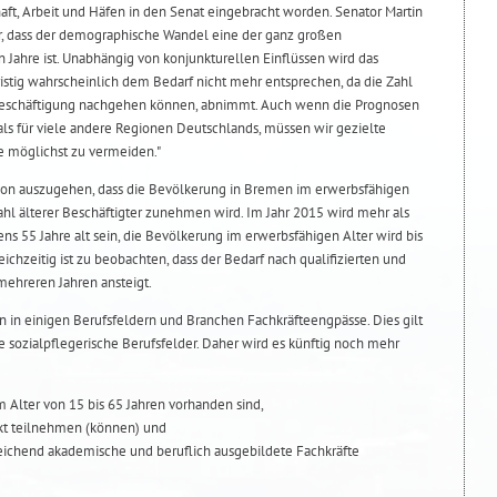
haft, Arbeit und Häfen in den Senat eingebracht worden. Senator Martin
r, dass der demographische Wandel eine der ganz großen
ahre ist. Unabhängig von konjunkturellen Einflüssen wird das
ristig wahrscheinlich dem Bedarf nicht mehr entsprechen, da die Zahl
r Beschäftigung nachgehen können, abnimmt. Auch wenn die Prognosen
 als für viele andere Regionen Deutschlands, müssen wir gezielte
 möglichst zu vermeiden."
von auszugehen, dass die Bevölkerung in Bremen im erwerbsfähigen
hl älterer Beschäftigter zunehmen wird. Im Jahr 2015 wird mehr als
ns 55 Jahre alt sein, die Bevölkerung im erwerbsfähigen Alter wird bis
hzeitig ist zu beobachten, dass der Bedarf nach qualifizierten und
 mehreren Jahren ansteigt.
n in einigen Berufsfeldern und Branchen Fachkräfteengpässe. Dies gilt
e sozialpflegerische Berufsfelder. Daher wird es künftig noch mehr
 Alter von 15 bis 65 Jahren vorhanden sind,
rkt teilnehmen (können) und
reichend akademische und beruflich ausgebildete Fachkräfte