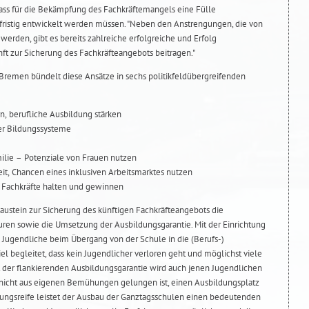
dass für die Bekämpfung des Fachkräftemangels eine Fülle
ristig entwickelt werden müssen. "Neben den Anstrengungen, die von
den, gibt es bereits zahlreiche erfolgreiche und Erfolg
ft zur Sicherung des Fachkräfteangebots beitragen."
 Bremen bündelt diese Ansätze in sechs politikfeldübergreifenden
n, berufliche Ausbildung stärken
er Bildungssysteme
milie – Potenziale von Frauen nutzen
eit, Chancen eines inklusiven Arbeitsmarktes nutzen
 Fachkräfte halten und gewinnen
 Baustein zur Sicherung des künftigen Fachkräfteangebots die
ren sowie die Umsetzung der Ausbildungsgarantie. Mit der Einrichtung
Jugendliche beim Übergang von der Schule in die (Berufs-)
l begleitet, dass kein Jugendlicher verloren geht und möglichst viele
t der flankierenden Ausbildungsgarantie wird auch jenen Jugendlichen
 nicht aus eigenen Bemühungen gelungen ist, einen Ausbildungsplatz
ungsreife leistet der Ausbau der Ganztagsschulen einen bedeutenden