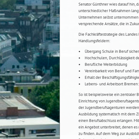
Senator Günthner wies darauf hin, 
unterschiedlicher Maßnahmen langf
Unternehmen selbst unternommen wer
versprechende Ansätze, die in Zukun
Die Fachkräftestrategie des Landes
Handlungsfeldern:
Übergang Schule in Beruf sicher
Hochschulen, Durchlässigkeit d
Berufliche Weiterbildung
Vereinbarkeit von Beruf und Fa
Erhalt der Beschäftigungsfähigk
Lebens- und Arbeitsort Bremen:
So ist beispielsweise ein zentraler
Einrichtung von Jugendberufsagentu
der Jugendberufsagenturen werden 
Ausbildung systematisch mit dem Zie
einen Berufsabschluss erlangen. Mi
ein Angebot unterbreitet, denen es
zu finden. Auf dem Weg zur Ausbild