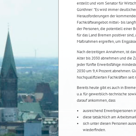
erstellt und vom Senator für Wirtsc
Günthner: "Es wird immer deutliche
Herausforderungen der kommenden J
Fachkräfteangebot mittel- bis langf
der Personen, die potentiell eine
für das Land Bremen positiver sind,
Maßnahmen ergreifen, um Engpässe
Nach derzeitigen Annahmen, ist da
Alter bis 2030 abnehmen und die Za
jeder fünfte Erwerbsfähige mindeste
2030 um 9,4 Prozent abnehmen. Gleic
hochqualifizierten Fachkräften seit
Bereits heute gibt es auch in Breme
u.a. für gewerblich-technische sowi
darauf ankommen, dass
ausreichend Erwerbspersonen im
diese tatsächlich am Arbeitsma
sich unter diesen Personen aus
wiederfinden.