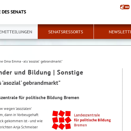
 DES SENATS
EMITTEILUNGEN
SENATSRESSORTS
NEWSLETT
ne Oma Emma - als 'asozial' gebrandmarkt"
nder und Bildung | Sonstige
 'asozial' gebrandmarkt"
zentrale für politische Bildung Bremen
w wegen 'asozialen'
im, dann in Vorbeugehaft
ück gekommen ist - und wie
berichten Anja Schmeiser