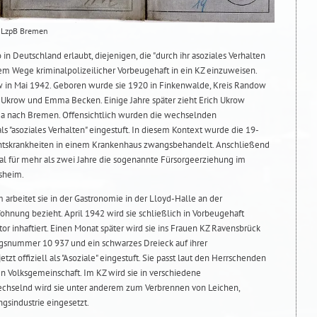
: LzpB Bremen
n Deutschland erlaubt, diejenigen, die "durch ihr asoziales Verhalten
em Wege kriminalpolizeilicher Vorbeugehaft in ein KZ einzuweisen.
w in Mai 1942. Geboren wurde sie 1920 in Finkenwalde, Kreis Randow
 Ukrow und Emma Becken. Einige Jahre später zieht Erich Ukrow
a nach Bremen. Offensichtlich wurden die wechselnden
 "asoziales Verhalten" eingestuft. In diesem Kontext wurde die 19-
htskrankheiten in einem Krankenhaus zwangsbehandelt. Anschließend
l für mehr als zwei Jahre die sogenannte Fürsorgeerziehung im
sheim.
arbeitet sie in der Gastronomie in der Lloyd-Halle an der
Wohnung bezieht. April 1942 wird sie schließlich in Vorbeugehaft
 inhaftiert. Einen Monat später wird sie ins Frauen KZ Ravensbrück
lingsnummer 10 937 und ein schwarzes Dreieck auf ihrer
tzt offiziell als "Asoziale" eingestuft. Sie passt laut den Herrschenden
en Volksgemeinschaft. Im KZ wird sie in verschiedene
chselnd wird sie unter anderem zum Verbrennen von Leichen,
gsindustrie eingesetzt.