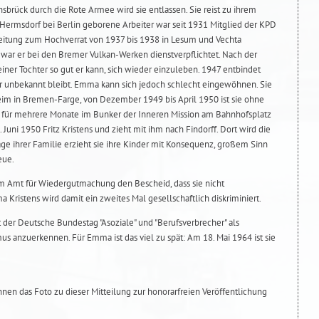
sbrück durch die Rote Armee wird sie entlassen. Sie reist zu ihrem
 Hermsdorf bei Berlin geborene Arbeiter war seit 1931 Mitglied der KPD
itung zum Hochverrat von 1937 bis 1938 in Lesum und Vechta
 war er bei den Bremer Vulkan-Werken dienstverpflichtet. Nach der
einer Tochter so gut er kann, sich wieder einzuleben. 1947 entbindet
er unbekannt bleibt. Emma kann sich jedoch schlecht eingewöhnen. Sie
im in Bremen-Farge, von Dezember 1949 bis April 1950 ist sie ohne
für mehrere Monate im Bunker der Inneren Mission am Bahnhofsplatz
. Juni 1950 Fritz Kristens und zieht mit ihm nach Findorff. Dort wird die
ge ihrer Familie erzieht sie ihre Kinder mit Konsequenz, großem Sinn
eue.
m Amt für Wiedergutmachung den Bescheid, dass sie nicht
 Kristens wird damit ein zweites Mal gesellschaftlich diskriminiert.
 der Deutsche Bundestag "Asoziale" und "Berufsverbrecher" als
s anzuerkennen. Für Emma ist das viel zu spät: Am 18. Mai 1964 ist sie
Ihnen das Foto zu dieser Mitteilung zur honorarfreien Veröffentlichung