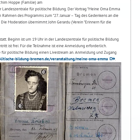
chim Hoppe (Familie) am
er Landeszentrale für politische Bildung. Der Vortrag "Meine Oma Emma
et im Rahmen des Programms zum "27. Januar – Tag des Gedenkens an die
t. Die Moderation übernimmt John Gerardu (Verein "Erinnern für die
.
statt. Beginn ist um 19 Uhr in der Landeszentrale für politische Bildung
ritt ist frei. Für die Teilnahme ist eine Anmeldung erforderlich.
le für politische Bildung einen Livestream an. Anmeldung und Zugang
litische-bildung-bremen.de/veranstaltung/meine-oma-emma
.