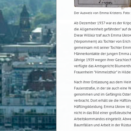
Der Ausweis von Emma Kristens. Foto
Ab Dezember 1937 war es der Kripo i
die Allgemeinheit gefährden" auf d
Diese Willkür traf auch Emma Ukro
(Vorpommern) als Tochter von Erich
gemeinsam mit seiner Tochter Emm
Männerkontakte der jungen Emma als
Jährige 1939 wegen ihrer Geschlec
verfügte das Amtsgericht Blumentha
Frauenheim "Himmelsthür" in Hilde
Nach ihrer Entlassung aus dem Heim 
Faulenstraße, in der sie auch eine 
genommen und im Gefängnis Ostertor
verbracht. Dort erhält sie die Häft
Häftlingskleidung. Emma Ukrow ist je
nicht in das Bild einer großdeutsch
Arbeitskommandos eingeteilt. Abwe
Baumfällen und Arbeit in der Rüstun