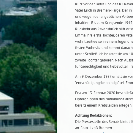
Kurz vor der Befreiung des KZ Raven
Vater Erich in Bremen-Farge. Der in
und wegen der angeblichen Vorbere
inhaftiert. Bis zum Kriegsende 1945
Rückkehr aus Ravensbrück hilft er s
Emma ihre erste Tochter, deren Vat
wohnt zeitweise in einem Jugendhe
festen Wohnsitz und kommt danach 
unter. Schließlich heiratet sie am 10
zweite Tochter geboren. Nach Aussa
für Gerechtigkeit und liebevoller Tr
Am 9. Dezember 1957 erhält sie vo
"entschädigungsberechtigt" sei. Emma
Erst am 13. Februar 2020 beschließt
Opfergruppen des Nationalsozialismu
bereits einem Krebsleiden erlegen.
Achtung Redaktionen:
Die Pressestelle des Senats bietet 
an. Foto: LzpB Bremen