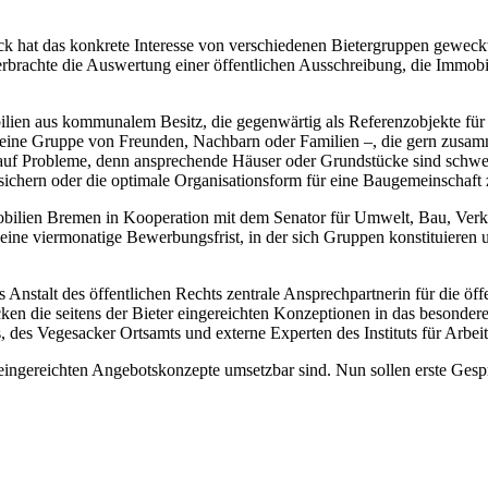
 hat das konkrete Interesse von verschiedenen Bietergruppen geweckt,
rbrachte die Auswertung einer öffentlichen Ausschreibung, die Immob
ilien aus kommunalem Besitz, die gegenwärtig als Referenzobjekte fü
a eine Gruppe von Freunden, Nachbarn oder Familien –, die gern zus
auf Probleme, denn ansprechende Häuser oder Grundstücke sind schwer zu
sichern oder die optimale Organisationsform für eine Baugemeinschaft 
mobilien Bremen in Kooperation mit dem Senator für Umwelt, Bau, Verk
 eine viermonatige Bewerbungsfrist, in der sich Gruppen konstituiere
Anstalt des öffentlichen Rechts zentrale Ansprechpartnerin für die öff
ücken die seitens der Bieter eingereichten Konzeptionen in das besond
des Vegesacker Ortsamts und externe Experten des Instituts für Arbeit
eingereichten Angebotskonzepte umsetzbar sind. Nun sollen erste Ges