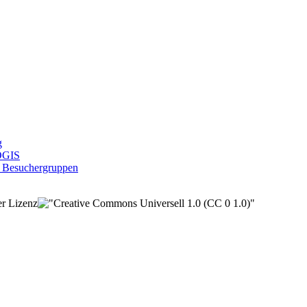
g
KOGIS
, Besuchergruppen
der Lizenz