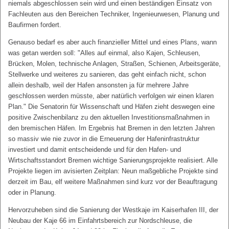
niemals abgeschlossen sein wird und einen beständigen Einsatz von
Fachleuten aus den Bereichen Techniker, Ingenieurwesen, Planung und
Baufirmen fordert.
Genauso bedarf es aber auch finanzieller Mittel und eines Plans, wann
was getan werden soll: "Alles auf einmal, also Kajen, Schleusen,
Brücken, Molen, technische Anlagen, Straßen, Schienen, Arbeitsgeräte,
Stellwerke und weiteres zu sanieren, das geht einfach nicht, schon
allein deshalb, weil der Hafen ansonsten ja für mehrere Jahre
geschlossen werden müsste, aber natürlich verfolgen wir einen klaren
Plan." Die Senatorin für Wissenschaft und Häfen zieht deswegen eine
positive Zwischenbilanz zu den aktuellen Investitionsmaßnahmen in
den bremischen Häfen. Im Ergebnis hat Bremen in den letzten Jahren
so massiv wie nie zuvor in die Erneuerung der Hafeninfrastruktur
investiert und damit entscheidende und für den Hafen- und
Wirtschaftsstandort Bremen wichtige Sanierungsprojekte realisiert. Alle
Projekte liegen im avisierten Zeitplan: Neun maßgebliche Projekte sind
derzeit im Bau, elf weitere Maßnahmen sind kurz vor der Beauftragung
oder in Planung.
Hervorzuheben sind die Sanierung der Westkaje im Kaiserhafen III, der
Neubau der Kaje 66 im Einfahrtsbereich zur Nordschleuse, die