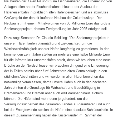
Neubauten der Kajen 64 und 82 im Fischereihafen, die Erneuerung von
Anlagenteilen an der Fischereihafenschleuse, der Ausbau der
Hafeneisenbahn in praktisch allen Hafenbereichen und als absolutes
Großprojekt der derzeit laufende Neubau der Columbuskaje. Der
Neubau ist mit einem Mittelvolumen von 80 Millionen Euro das größte
Sanierungsprojekt, dessen Fertigstellung im Jahr 2025 erfolgen soll.
Dazu sagt Senatorin Dr. Claudia Schilling: "Die Sanierungsprojekte in
unseren Häfen laufen planmäßig und zielgerichtet, um die
Wettbewerbsfähigkeit unserer Häfen langfristig zu garantieren. In den
kommenden zehn Jahre stellen wir mehr als eine halbe Milliarde Euro
für die Infrastruktur unserer Häfen bereit, denn wir brauchen eine neue
Brücke an der Nordschleuse, wir brauchen dringend eine Erneuerung
der in Teilen bereits über fünf Jahrzehnte alten Containerkaje in den
südlichen Abschnitten und wir werden in allen Hafenbereichen das
notwendige veranlassen, damit unsere Häfen auch in den nächsten
Jahrzehnten die Grundlage für Wirtschaft und Beschäftigung in
Bremerhaven und Bremen aber auch weit darüber hinaus sichern
können. Die Häfen sind mehr denn je gefordert, um die
Versorgungssicherheit des gesamten Landes zu garantieren und auch
bei der Energiewende spielen die Häfen eine absolute Schlüsselrolle. In
diesem Zusammenhang haben die Küstenländer im Rahmen der