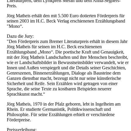
Literaturpreis, dem Lyrikpreis Meran und dem Anna-Seghers-
Preis.
Jörg Matheis erhält den mit 5.500 Euro dotierten Förderpreis für
seinen 2003 im H.C. Beck Verlag erschienenen Erzählungsband
"Mono“.
Dazu die Jury:
"Den Förderpreis zum Bremer Literaturpreis erhält in diesem Jahr
Jörg Matheis für seinen im H.C. Beck erschienenen
Erzählungsband „Mono“. Die poetische Kraft und Genauigkeit,
mit der Jörg Matheis Landschaften und ihre Menschen beschreibt,
wie er Landschaftsbilder in Bewusstseinsbilder verwandelt, wie er
Innen und Außen verspiegelt und die Details seiner Geschichten,
Genreszenen, Binnenerzählungen, Dialoge als Bausteine dem
Ganzen dienstbar macht, bezeugt nicht nur seine künstlerische
Sicherheit und Reife. Sein Erzählen wird getragen von einer
Sprache, die seine Texte zu kostbaren Beispielen neuerer
Sprachkunst macht.“
Jörg Matheis, 1970 in der Pfalz geboren, lebt in Ingelheim am
Rhein. Er studierte Germanistik, Politikwissenschaft und
Philosophie. Für seine Erzählungen erhielt er verschiedene
Förderpreise.
Preisverleihung: