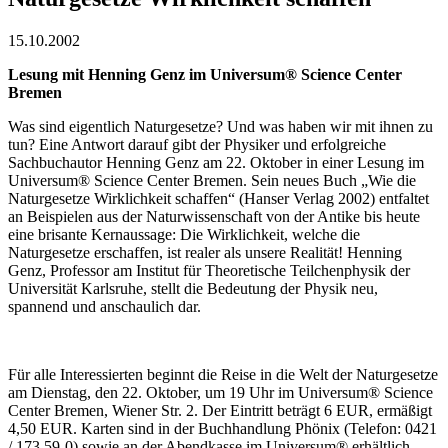
15.10.2002
Lesung mit Henning Genz im Universum® Science Center
Bremen
Was sind eigentlich Naturgesetze? Und was haben wir mit ihnen zu
tun? Eine Antwort darauf gibt der Physiker und erfolgreiche
Sachbuchautor Henning Genz am 22. Oktober in einer Lesung im
Universum® Science Center Bremen. Sein neues Buch „Wie die
Naturgesetze Wirklichkeit schaffen“ (Hanser Verlag 2002) entfaltet
an Beispielen aus der Naturwissenschaft von der Antike bis heute
eine brisante Kernaussage: Die Wirklichkeit, welche die
Naturgesetze erschaffen, ist realer als unsere Realität! Henning
Genz, Professor am Institut für Theoretische Teilchenphysik der
Universität Karlsruhe, stellt die Bedeutung der Physik neu,
spannend und anschaulich dar.
Für alle Interessierten beginnt die Reise in die Welt der Naturgesetze
am Dienstag, den 22. Oktober, um 19 Uhr im Universum® Science
Center Bremen, Wiener Str. 2. Der Eintritt beträgt 6 EUR, ermäßigt
4,50 EUR. Karten sind in der Buchhandlung Phönix (Telefon: 0421
/ 173 59-0) sowie an der Abendkasse im Universum® erhältlich.