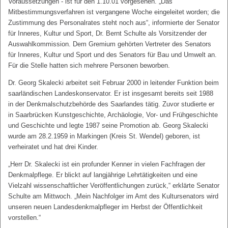
Voraussetzungen - ist für den 1.10.01 vorgesehen. „Das
Mitbestimmungsverfahren ist vergangene Woche eingeleitet worden; die
Zustimmung des Personalrates steht noch aus“, informierte der Senator
für Inneres, Kultur und Sport, Dr. Bernt Schulte als Vorsitzender der
Auswahlkommission. Dem Gremium gehörten Vertreter des Senators
für Inneres, Kultur und Sport und des Senators für Bau und Umwelt an.
Für die Stelle hatten sich mehrere Personen beworben.
Dr. Georg Skalecki arbeitet seit Februar 2000 in leitender Funktion beim
saarländischen Landeskonservator. Er ist insgesamt bereits seit 1988
in der Denkmalschutzbehörde des Saarlandes tätig. Zuvor studierte er
in Saarbrücken Kunstgeschichte, Archäologie, Vor- und Frühgeschichte
und Geschichte und legte 1987 seine Promotion ab. Georg Skalecki
wurde am 28.2.1959 in Markingen (Kreis St. Wendel) geboren, ist
verheiratet und hat drei Kinder.
„Herr Dr. Skalecki ist ein profunder Kenner in vielen Fachfragen der
Denkmalpflege. Er blickt auf langjährige Lehrtätigkeiten und eine
Vielzahl wissenschaftlicher Veröffentlichungen zurück,“ erklärte Senator
Schulte am Mittwoch. „Mein Nachfolger im Amt des Kultursenators wird
unseren neuen Landesdenkmalpfleger im Herbst der Öffentlichkeit
vorstellen.“