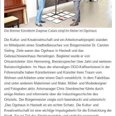
Die Bremer Künstlerin Dagmar Calais zeigt ihr Atelier im Ogohaus
Die Kultur- und Kreativwirtschaft und ein Arbeitsmarktprojekt standen
im Mittelpunkt eines Stadtteilbesuches von Bürgermeister Dr. Carsten
Sieling. Ziele waren das Ogohaus in Hastedt und das
Gebrauchtwarenhaus Hemelingen. Begleitet wurde er von
Ortsamtsleiter Jörn Hermening, Beiratssprecher Uwe Jahn und weiteren
Beiratsmitgliedern. Im Haus der ehemaligen OGO-Kaffeerösterei in der
Föhrenstraße haben Künstlerinnen und Künstler ihren Traum vom
Wohnen und Arbeiten unter einem Dach verwirklicht. In dem Fabrikbau
sind unter anderem Malerinnen und Maler, Möbel- und Modedesigner
und Fotografen aktiv. Artsmanager Chris Steinbrecher führte durch
einige Ateliers und informierte über die Industriegeschichte des
Ortsteils. Der Bürgermeister zeigte sich beeindruckt und unterstrich:
„Das Ogohaus in Hastedt ist ein echter Schatz. Die Kultur- und
Kreativwirtschaft ist eine wichtige Impulsgeberin für die Entwicklung der
Stadt. Sie ist Teil des Strukturwandels und steht für spannende