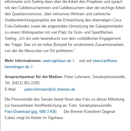
informierte sich Sieling dann über die Arbeit des Projektes und sprach
mit den Cafébesucherinnen und Cafébesuchern über die wichtige Arbeit
des Quartiersservices, über inklusives Wohnen und zahlreiche
Stadtentwicklungsprojekte wie die Entwicklung des ehemaligen Coca
Cola-Geländes sowie die angestrebte Umnutzung der Galopprennbahn
zu einem Wohnquartier mit viel Platz für Grün- und Sportflächen.
Sieling: „Ich bin sehr beeindruckt von dem vorbildlichen Engagement
der Träger. Das ist ein tolles Beispiel für strukturierte Zusammenarbeit,
von der die Menschen vor Ort profitieren."
Mehr Informationen:
www.ogohaus.de
und auf
www.kaufhaus-
hemelingen.de
Ansprechpartner für die Medien:
Peter Lohmann, Senatspressestelle,
Tel. (0421) 361-2193,
E-Mail:
peter.lohmann@sk.bremen.de
Die Pressestelle des Senats bietet Ihnen das Foto zu dieser Mitteilung
zur honorarfreien Veröffentlichung an. Foto: Senatspressestelle
Foto-Download
(jpg, 689.3 KB)
Die Bremer Künstlerin Dagmar
Calais zeigt ihr Atelier im Ogohaus