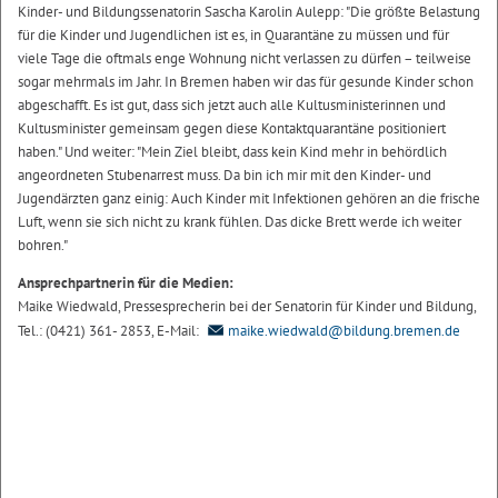
Kinder- und Bildungssenatorin Sascha Karolin Aulepp: "Die größte Belastung
für die Kinder und Jugendlichen ist es, in Quarantäne zu müssen und für
viele Tage die oftmals enge Wohnung nicht verlassen zu dürfen – teilweise
sogar mehrmals im Jahr. In Bremen haben wir das für gesunde Kinder schon
abgeschafft. Es ist gut, dass sich jetzt auch alle Kultusministerinnen und
Kultusminister gemeinsam gegen diese Kontaktquarantäne positioniert
haben." Und weiter: "Mein Ziel bleibt, dass kein Kind mehr in behördlich
angeordneten Stubenarrest muss. Da bin ich mir mit den Kinder- und
Jugendärzten ganz einig: Auch Kinder mit Infektionen gehören an die frische
Luft, wenn sie sich nicht zu krank fühlen. Das dicke Brett werde ich weiter
bohren."
Ansprechpartnerin für die Medien:
Maike Wiedwald, Pressesprecherin bei der Senatorin für Kinder und Bildung,
Tel.: (0421) 361- 2853, E-Mail:
maike.wiedwald@bildung.bremen.de