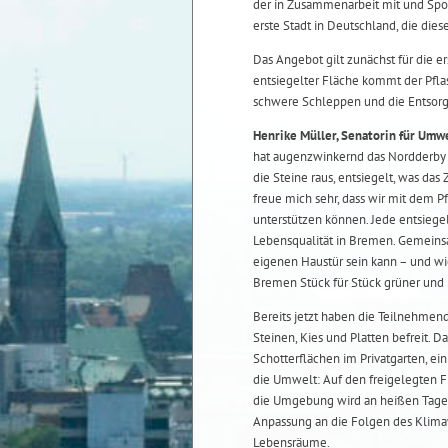
der in Zusammenarbeit mit und Spon
erste Stadt in Deutschland, die die
Das Angebot gilt zunächst für die 
entsiegelter Fläche kommt der Pfla
schwere Schleppen und die Entsorg
Henrike Müller, Senatorin für Umwe
hat augenzwinkernd das Nordderby m
die Steine raus, entsiegelt, was d
freue mich sehr, dass wir mit dem P
unterstützen können. Jede entsiegelt
Lebensqualität in Bremen. Gemeinsa
eigenen Haustür sein kann – und wi
Bremen Stück für Stück grüner und 
Bereits jetzt haben die Teilnehme
Steinen, Kies und Platten befreit. 
Schotterflächen im Privatgarten, ei
die Umwelt: Auf den freigelegten 
die Umgebung wird an heißen Tage
Anpassung an die Folgen des Klimaw
Lebensräume.