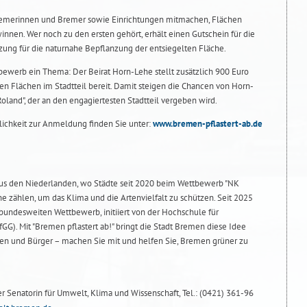
remerinnen und Bremer sowie Einrichtungen mitmachen, Flächen
winnen. Wer noch zu den ersten gehört, erhält einen Gutschein für die
tzung für die naturnahe Bepflanzung der entsiegelten Fläche.
tbewerb ein Thema: Der Beirat Horn-Lehe stellt zusätzlich 900 Euro
ten Flächen im Stadtteil bereit. Damit steigen die Chancen von Horn-
land", der an den engagiertesten Stadtteil vergeben wird.
ichkeit zur Anmeldung finden Sie unter:
www.bremen-pflastert-ab.de
aus den Niederlanden, wo Städte seit 2020 beim Wettbewerb "NK
ne zählen, um das Klima und die Artenvielfalt zu schützen. Seit 2025
n bundesweiten Wettbewerb, initiiert von der Hochschule für
GG). Mit "Bremen pflastert ab!" bringt die Stadt Bremen diese Idee
nnen und Bürger – machen Sie mit und helfen Sie, Bremen grüner zu
er Senatorin für Umwelt, Klima und Wissenschaft, Tel.: (0421) 361-96