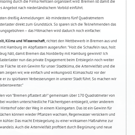
soring durch die Firma Nehlsen organisiert wird. Bremen ist damit die
ses Angebot nach niederländischem Vorbild einführt.
ersten dreißig Anmeldungen: Ab mindestens fünf Quadratmetern
sterlaster direkt zum Grundstück. So sparen sich die Teilnehmenden das
ungsgebühren – das Mitmachen wird dadurch noch einfacher.
lt, Klima und Wissenschaft
, richtet den Wettbewerb in Bremen aus und
it Hamburg im Abpflastern ausgerufen: "Holt die Schaufeln raus, holt
as Zeug hält, damit Bremen das Nordderby mit Hamburg gewinnt! Ich
flasterlaster nun das private Engagement beim Entsiegeln noch weiter
e Fläche ist ein Gewinn für unser Stadtklima, die Artenvielfalt und die
m zeigen wir, wie einfach und wirkungsvoll Klimaschutz vor der
e er zu spürbaren Verbesserungen in unserer Stadt führt. So machen wir
lebenswerter."
nden von "Bremen pflastert ab!" gemeinsam über 170 Quadratmeter von
Dabei wurden unterschiedliche Flächentypen entsiegelt, unter anderem
n Hinterhof oder der Weg in einem Kleingarten. Das ist ein Gewinn für
Flächen können wieder Pflanzen wachsen, Regenwasser versickern und
n kühler. Das macht Entsiegelung zu einer wirksamen Maßnahme zur
andels. Auch die Artenvielfalt profitiert durch Begrünung und neue