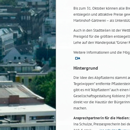
Bis zum 31. Oktober können alle B
entsiegeln und attraktive Preise ge
Martinshof-Gärtnerei – als Unterstü
Auch in den Stadtteilen ist der Wet
Preisgeld für die größten entsiegel
Lehe auf den Wanderpokal "Grüner Ro
Weitere Informationen und die Mögl
.
Hintergrund
Die Idee des Abpflasterns stammt 
Tegelwippen" entfernte Pflasterstei
gibt es mit "Abpflastern" auch eine
Gesellschaftsgestaltung Koblenz (Hf
direkt vor die Haustür der Bürgeri
machen.
Ansprechpartnerin für die Medien:
Ina Schulze, Pressesprecherin bei d