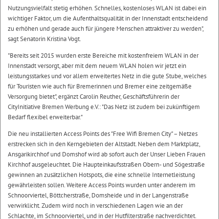
Nutzungsvielfalt stetig erhöhen. Schnelles, kostenloses WLAN ist dabei ein
wichtiger Faktor, um die Aufenthaltsqualität in der Innenstadt entscheidend
zu erhöhen und gerade auch für jüngere Menschen attraktiver zu werden",
sagt Senatorin Kristina Vogt.
"Bereits seit 2015 wurden erste Bereiche mit kostenfreiem WLAN in der
Innenstadt versorgt, aber mit dem neuem WLAN holen wir jetzt ein
leistungsstarkes und vor allem erweitertes Netz in die gute Stube, welches
für Touristen wie auch für Bremerinnen und Bremer eine zeitgemäße
Versorgung bietet", ergänzt Carolin Reuther, Geschäftsführerin der
CityInitiative Bremen Werbung e.V.: "Das Netz ist zudem bei zukünftigem
Bedarf flexibel erweiterbar."
Die neu installierten Access Points des "Free Wifi Bremen City" – Netzes
erstrecken sich in den Kerngebieten der Altstadt. Neben dem Marktplatz,
Ansgarikirchhof und Domshof wird ab sofort auch der Unser Lieben Frauen
Kirchhof ausgeleuchtet. Die Haupteinkaufsstraßen Obern- und Sögestraße
gewinnen an zusätzlichen Hotspots, die eine schnelle Internetleistung
gewährleisten sollen. Weitere Access Points wurden unter anderem im
Schnoorviertel, Böttcherstraße, Domsheide und in der Langenstraße
verwirklicht. Zudem wird noch in verschiedenen Lagen wie an der
Schlachte, im Schnoorviertel, und in der Hutfilterstraße nachverdichtet.