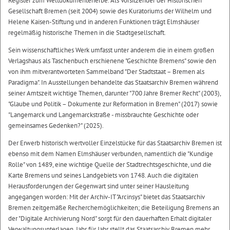
Register zum Weltdokumentenerbe. Als Vorsitzender der Historischen
Gesellschaft Bremen (seit 2004) sowie des Kuratoriums der Wilhelm und
Helene Kaisen-Stiftung und in anderen Funktionen trägt Elmshäuser
regelmäßig historische Themen in die Stadtgesellschaft.
Sein wissenschaftliches Werk umfasst unter anderem die in einem großen
Verlagshaus als Taschenbuch erschienene "Geschichte Bremens" sowie den
von ihm mitverantworteten Sammelband "Der Stadtstaat – Bremen als
Paradigma". In Ausstellungen behandelte das Staatsarchiv Bremen während
seiner Amtszeit wichtige Themen, darunter "700 Jahre Bremer Recht" (2003),
"Glaube und Politik – Dokumente zur Reformation in Bremen" (2017) sowie
"Langemarck und Langemarckstraße - missbrauchte Geschichte oder
gemeinsames Gedenken?" (2025).
Der Erwerb historisch wertvoller Einzelstücke für das Staatsarchiv Bremen ist
ebenso mit dem Namen Elmshäuser verbunden, namentlich die "Kundige
Rolle" von 1489, eine wichtige Quelle der Stadtrechtsgeschichte, und die
Karte Bremens und seines Landgebiets von 1748. Auch die digitalen
Herausforderungen der Gegenwart sind unter seiner Hausleitung
angegangen worden: Mit der Archiv-IT "Arcinsys" bietet das Staatsarchiv
Bremen zeitgemäße Recherchemöglichkeiten; die Beteiligung Bremens an
der "Digitale Archivierung Nord" sorgt für den dauerhaften Erhalt digitaler
Verwaltungsunterlagen. Jahr für Jahr stellt das Staatsarchiv Bremen mehr