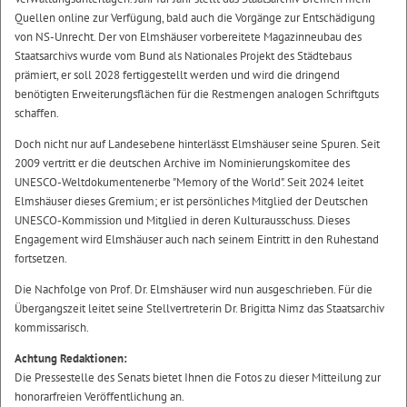
Quellen online zur Verfügung, bald auch die Vorgänge zur Entschädigung
von NS-Unrecht. Der von Elmshäuser vorbereitete Magazinneubau des
Staatsarchivs wurde vom Bund als Nationales Projekt des Städtebaus
prämiert, er soll 2028 fertiggestellt werden und wird die dringend
benötigten Erweiterungsflächen für die Restmengen analogen Schriftguts
schaffen.
Doch nicht nur auf Landesebene hinterlässt Elmshäuser seine Spuren. Seit
2009 vertritt er die deutschen Archive im Nominierungskomitee des
UNESCO-Weltdokumentenerbe "Memory of the World". Seit 2024 leitet
Elmshäuser dieses Gremium; er ist persönliches Mitglied der Deutschen
UNESCO-Kommission und Mitglied in deren Kulturausschuss. Dieses
Engagement wird Elmshäuser auch nach seinem Eintritt in den Ruhestand
fortsetzen.
Die Nachfolge von Prof. Dr. Elmshäuser wird nun ausgeschrieben. Für die
Übergangszeit leitet seine Stellvertreterin Dr. Brigitta Nimz das Staatsarchiv
kommissarisch.
Achtung Redaktionen:
Die Pressestelle des Senats bietet Ihnen die Fotos zu dieser Mitteilung zur
honorarfreien Veröffentlichung an.