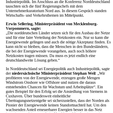
Industriepolitik. Im Anschluss an die Konferenz Norddeutschland
tauschten sich die fünf Regierungschefs mit dem
Unternehmerkuratorium Nord aus. In diesem Gespräch standen
Wirtschafts- und Verkehrsthemen im Mittelpunkt.
Erwin Sellering, Ministerpräsident von Mecklenburg-
Vorpommern, sagte:
„Die norddeutschen Länder setzen sich für den Ausbau der Netze
und für eine faire Verteilung der Netzkosten ein. Nur so kann die
Energiewende gelingen und auch die nötige Akzeptanz finden. Es
kann nicht so bleiben, dass die Menschen in den Bundesländern,
die bei der Energiewende vorangehen, auch noch höhere
Netzkosten tragen müssen. Da muss es jetzt endlich eine
deutschlandweite Lösung geben.“
In Norddeutschland sei Energiepolitik auch Industriepolitik, sagte
der
niedersächsische Ministerpräsident Stephan Weil
: „Wir
profitieren von der Energiewende, erzeugen große Mengen
Windstrom Onshore wie Offshore und nutzen die daraus
entstehenden Chancen für Wachstum und Arbeitsplätze“. Ein
gutes Beispiel für den Erfolg sei die Ansiedlung von Siemens in
Cuxhaven. Über bundesweit einheitliche
Übertragungsnetzentgelte sei sicherzustellen, dass der Norden als
Pionier der Energiewende keinen Standortnachteil hat. Um den
wachsenden Anteil erneuerbarer Energien besser in das Netz