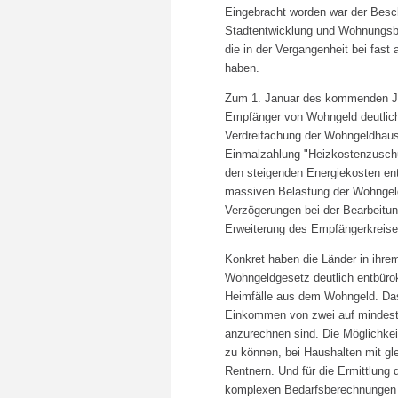
Eingebracht worden war der Besch
Stadtentwicklung und Wohnungsba
die in der Vergangenheit bei fas
haben.
Zum 1. Januar des kommenden Ja
Empfänger von Wohngeld deutlich 
Verdreifachung der Wohngeldhaus
Einmalzahlung "Heizkostenzuschu
den steigenden Energiekosten ent
massiven Belastung der Wohngel
Verzögerungen bei der Bearbeitun
Erweiterung des Empfängerkreises
Konkret haben die Länder in ihr
Wohngeldgesetz deutlich entbüro
Heimfälle aus dem Wohngeld. Da
Einkommen von zwei auf mindeste
anzurechnen sind. Die Möglichke
zu können, bei Haushalten mit g
Rentnern. Und für die Ermittlung
komplexen Bedarfsberechnungen all