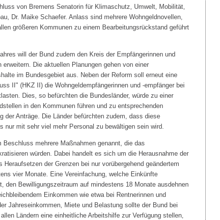
luss von Bremens Senatorin für Klimaschutz, Umwelt, Mobilität,
u, Dr. Maike Schaefer. Anlass sind mehrere Wohngeldnovellen,
t allen größeren Kommunen zu einem Bearbeitungsrückstand geführt
hres will der Bund zudem den Kreis der Empfängerinnen und
erweitern. Die aktuellen Planungen gehen von einer
halte im Bundesgebiet aus. Neben der Reform soll erneut eine
ss II" (HKZ II) die Wohngeldempfängerinnen und -empfänger bei
lasten. Dies, so befürchten die Bundesländer, würde zu einer
dstellen in den Kommunen führen und zu entsprechenden
g der Anträge. Die Länder befürchten zudem, dass diese
 nur mit sehr viel mehr Personal zu bewältigen sein wird.
em Beschluss mehrere Maßnahmen genannt, die das
kratisieren würden. Dabei handelt es sich um die Herausnahme der
s Heraufsetzen der Grenzen bei nur vorübergehend geändertem
ns vier Monate. Eine Vereinfachung, welche Einkünfte
it, den Bewilligungszeitraum auf mindestens 18 Monate ausdehnen
leichbleibendem Einkommen wie etwa bei Rentnerinnen und
 der Jahreseinkommen, Miete und Belastung sollte der Bund bei
en Ländern eine einheitliche Arbeitshilfe zur Verfügung stellen,