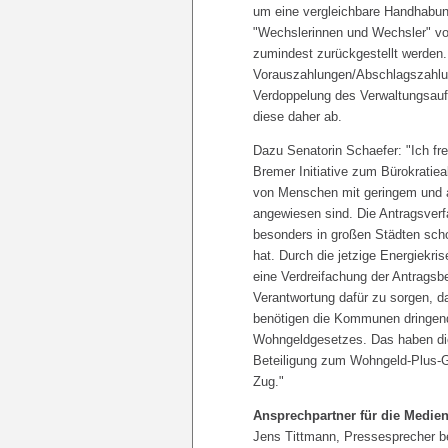
um eine vergleichbare Handhabung
"Wechslerinnen und Wechsler" von
zumindest zurückgestellt werden.
Vorauszahlungen/Abschlagszahlung
Verdoppelung des Verwaltungsauf
diese daher ab.
Dazu Senatorin Schaefer: "Ich fr
Bremer Initiative zum Bürokratie
von Menschen mit geringem und a
angewiesen sind. Die Antragsverf
besonders in großen Städten scho
hat. Durch die jetzige Energiekri
eine Verdreifachung der Antragsbe
Verantwortung dafür zu sorgen, 
benötigen die Kommunen dringend
Wohngeldgesetzes. Das haben die
Beteiligung zum Wohngeld-Plus-G
Zug."
Ansprechpartner für die Medien
Jens Tittmann, Pressesprecher be