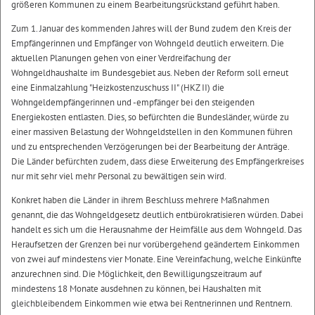
größeren Kommunen zu einem Bearbeitungsrückstand geführt haben.
Zum 1. Januar des kommenden Jahres will der Bund zudem den Kreis der
Empfängerinnen und Empfänger von Wohngeld deutlich erweitern. Die
aktuellen Planungen gehen von einer Verdreifachung der
Wohngeldhaushalte im Bundesgebiet aus. Neben der Reform soll erneut
eine Einmalzahlung "Heizkostenzuschuss II" (HKZ II) die
Wohngeldempfängerinnen und -empfänger bei den steigenden
Energiekosten entlasten. Dies, so befürchten die Bundesländer, würde zu
einer massiven Belastung der Wohngeldstellen in den Kommunen führen
und zu entsprechenden Verzögerungen bei der Bearbeitung der Anträge.
Die Länder befürchten zudem, dass diese Erweiterung des Empfängerkreises
nur mit sehr viel mehr Personal zu bewältigen sein wird.
Konkret haben die Länder in ihrem Beschluss mehrere Maßnahmen
genannt, die das Wohngeldgesetz deutlich entbürokratisieren würden. Dabei
handelt es sich um die Herausnahme der Heimfälle aus dem Wohngeld. Das
Heraufsetzen der Grenzen bei nur vorübergehend geändertem Einkommen
von zwei auf mindestens vier Monate. Eine Vereinfachung, welche Einkünfte
anzurechnen sind. Die Möglichkeit, den Bewilligungszeitraum auf
mindestens 18 Monate ausdehnen zu können, bei Haushalten mit
gleichbleibendem Einkommen wie etwa bei Rentnerinnen und Rentnern.