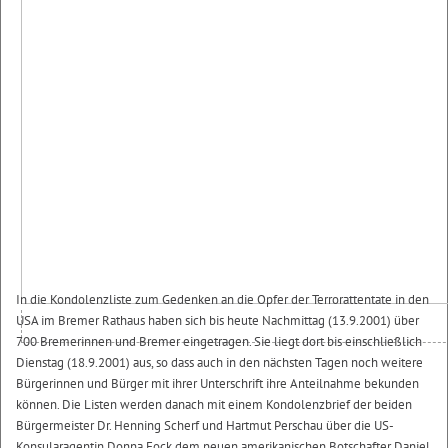
In die Kondolenzliste zum Gedenken an die Opfer der Terrorattentate in den
USA im Bremer Rathaus haben sich bis heute Nachmittag (13.9.2001) über
700 Bremerinnen und Bremer eingetragen. Sie liegt dort bis einschließlich
Dienstag (18.9.2001) aus, so dass auch in den nächsten Tagen noch weitere
Bürgerinnen und Bürger mit ihrer Unterschrift ihre Anteilnahme bekunden
können. Die Listen werden danach mit einem Kondolenzbrief der beiden
Bürgermeister Dr. Henning Scherf und Hartmut Perschau über die US-
Konsularagentin Donna Fock dem neuen amerikanischen Botschafter Daniel