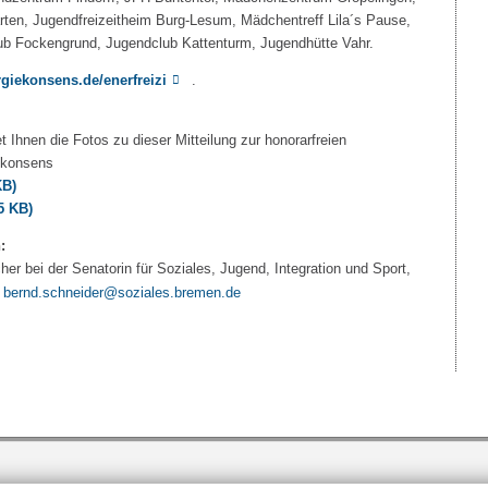
ten, Jugendfreizeitheim Burg-Lesum, Mädchentreff Lila´s Pause,
b Fockengrund, Jugendclub Kattenturm, Jugendhütte Vahr.
iekonsens.de/enerfreizi
.
t Ihnen die Fotos zu dieser Mitteilung zur honorarfreien
iekonsens
KB)
5 KB)
:
er bei der Senatorin für Soziales, Jugend, Integration und Sport,
bernd.schneider@soziales.bremen.de