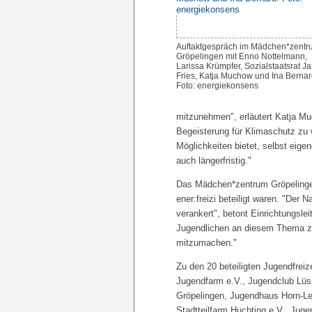
Auftaktgespräch im Mädchen*zentr
Gröpelingen mit Enno Nottelmann,
Larissa Krümpfer, Sozialstaatsrat J
Fries, Katja Muchow und Ina Bernar
Foto: energiekonsens
mitzunehmen", erläutert Katja Mu
Begeisterung für Klimaschutz zu
Möglichkeiten bietet, selbst eigen
auch längerfristig."
Das Mädchen*zentrum Gröpelingen
ener:freizi beteiligt waren. "Der 
verankert", betont Einrichtungsl
Jugendlichen an diesem Thema zu
mitzumachen."
Zu den 20 beteiligten Jugendfrei
Jugendfarm e.V., Jugendclub L
Gröpelingen, Jugendhaus Horn-L
Stadtteilfarm Huchting e.V., Jug