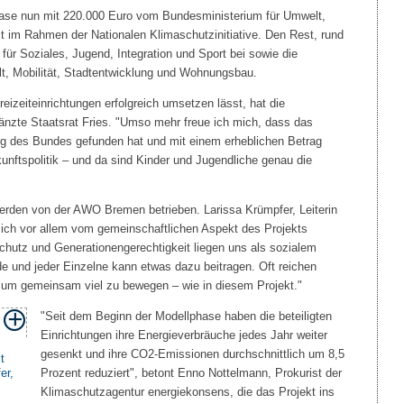
phase nun mit 220.000 Euro vom Bundesministerium für Umwelt,
t im Rahmen der Nationalen Klimaschutzinitiative. Den Rest, rund
 für Soziales, Jugend, Integration und Sport bei sowie die
t, Mobilität, Stadtentwicklung und Wohnungsbau.
eizeiteinrichtungen erfolgreich umsetzen lässt, hat die
gänzte Staatsrat Fries. "Umso mehr freue ich mich, dass das
ung des Bundes gefunden hat und mit einem erheblichen Betrag
ukunftspolitik – und da sind Kinder und Jugendliche genau die
werden von der AWO Bremen betrieben. Larissa Krümpfer, Leiterin
ich vor allem vom gemeinschaftlichen Aspekt des Projekts
hutz und Generationengerechtigkeit liegen uns als sozialem
 und jeder Einzelne kann etwas dazu beitragen. Oft reichen
 um gemeinsam viel zu bewegen – wie in diesem Projekt."
"Seit dem Beginn der Modellphase haben die beteiligten
Einrichtungen ihre Energieverbräuche jedes Jahr weiter
gesenkt und ihre CO2-Emissionen durchschnittlich um 8,5
Prozent reduziert", betont Enno Nottelmann, Prokurist der
Klimaschutzagentur energiekonsens, die das Projekt ins