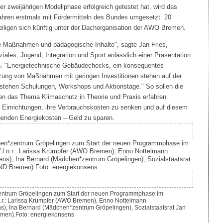
er zweijährigen Modellphase erfolgreich getestet hat, wird das
ahren erstmals mit Fördermitteln des Bundes umgesetzt. 20
eiligen sich künftig unter der Dachorganisation der AWO Bremen.
he Maßnahmen und pädagogische Inhalte", sagte Jan Fries,
ziales, Jugend, Integration und Sport anlässlich einer Präsentation
. "Energietechnische Gebäudechecks, ein konsequentes
zung von Maßnahmen mit geringen Investitionen stehen auf der
e stehen Schulungen, Workshops und Aktionstage." So sollen die
en das Thema Klimaschutz in Theorie und Praxis erfahren.
en Einrichtungen, ihre Verbrauchskosten zu senken und auf diesem
igenden Energiekosten – Geld zu sparen.
entrum Gröpelingen zum Start der neuen Programmphase im
.l.n.r.: Larissa Krümpfer (AWO Bremen), Enno Nottelmann
s), Ina Bernard (Mädchen*zentrum Gröpelingen), Sozialstaatsrat Jan
men).Foto: energiekonsens