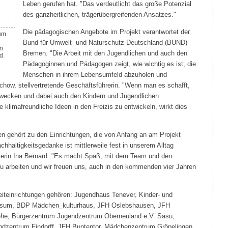
Leben gerufen hat. "Das verdeutlicht das große Potenzial
des ganzheitlichen, trägerübergreifenden Ansatzes."
Die pädagogischen Angebote im Projekt verantwortet der
um
Bund für Umwelt- und Naturschutz Deutschland (BUND)
an
Bremen. "Die Arbeit mit den Jugendlichen und auch den
d.
Pädagoginnen und Pädagogen zeigt, wie wichtig es ist, die
Menschen in ihrem Lebensumfeld abzuholen und
chow, stellvertretende Geschäftsführerin. "Wenn man es schafft,
 wecken und dabei auch den Kindern und Jugendlichen
e klimafreundliche Ideen in den Freizis zu entwickeln, wirkt dies
 gehört zu den Einrichtungen, die von Anfang an am Projekt
Nachhaltigkeitsgedanke ist mittlerweile fest in unserem Alltag
eiterin Ina Bernard. "Es macht Spaß, mit dem Team und den
 arbeiten und wir freuen uns, auch in den kommenden vier Jahren
zeiteinrichtungen gehören: Jugendhaus Tenever, Kinder- und
üssum, BDP Mädchen_kulturhaus, JFH Oslebshausen, JFH
ehe, Bürgerzentrum Jugendzentrum Oberneuland e.V. Sasu,
endzentrum Findorff, JFH Buntentor, Mädchenzentrum Gröpelingen,