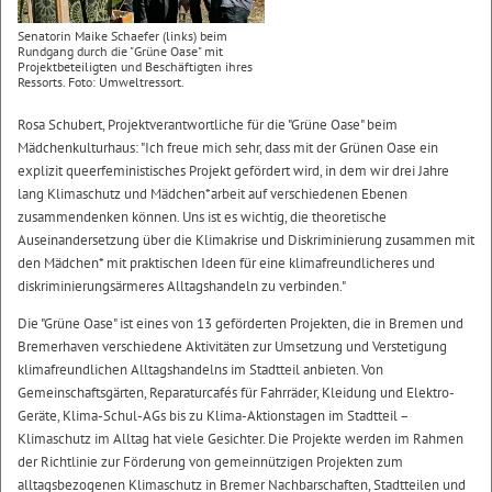
Senatorin Maike Schaefer (links) beim
Rundgang durch die "Grüne Oase" mit
Projektbeteiligten und Beschäftigten ihres
Ressorts. Foto: Umweltressort.
Rosa Schubert, Projektverantwortliche für die "Grüne Oase" beim
Mädchenkulturhaus: "Ich freue mich sehr, dass mit der Grünen Oase ein
explizit queerfeministisches Projekt gefördert wird, in dem wir drei Jahre
lang Klimaschutz und Mädchen*arbeit auf verschiedenen Ebenen
zusammendenken können. Uns ist es wichtig, die theoretische
Auseinandersetzung über die Klimakrise und Diskriminierung zusammen mit
den Mädchen* mit praktischen Ideen für eine klimafreundlicheres und
diskriminierungsärmeres Alltagshandeln zu verbinden."
Die "Grüne Oase" ist eines von 13 geförderten Projekten, die in Bremen und
Bremerhaven verschiedene Aktivitäten zur Umsetzung und Verstetigung
klimafreundlichen Alltagshandelns im Stadtteil anbieten. Von
Gemeinschaftsgärten, Reparaturcafés für Fahrräder, Kleidung und Elektro-
Geräte, Klima-Schul-AGs bis zu Klima-Aktionstagen im Stadtteil –
Klimaschutz im Alltag hat viele Gesichter. Die Projekte werden im Rahmen
der Richtlinie zur Förderung von gemeinnützigen Projekten zum
alltagsbezogenen Klimaschutz in Bremer Nachbarschaften, Stadtteilen und