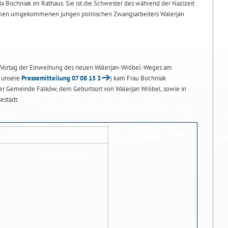
a Bochniak im Rathaus. Sie ist die Schwester des während der Nazizeit
emen umgekommenen jungen polnischen Zwangsarbeiters Walerjan
m Vortag der Einweihung des neuen Walerjan-Wróbel-Weges am
 unsere
Pressemitteilung 07 08 15 3
) kam Frau Bochniak
er Gemeinde Falków, dem Geburtsort von Walerjan Wróbel, sowie in
estadt.