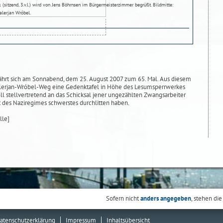
sitzend, 3.v.l.) wird von Jens Böhrnsen im Bürgermeisterzimmer begrüßt. Bildmitte:
alerjan Wróbel.
ährt sich am Sonnabend, dem 25. August 2007 zum 65. Mal. Aus diesem
erjan-Wróbel-Weg eine Gedenktafel in Höhe des Lesumsperrwerkes
oll stellvertretend an das Schicksal jener ungezählten Zwangsarbeiter
it des Naziregimes schwerstes durchlitten haben.
lle]
Sofern nicht
anders angegeben
, stehen die
atenschutzerklärung
Impressum
Inhaltsübersicht