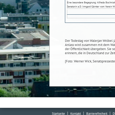
Eine besondere Begegnung: Alfreda Bochniak (
Senatorin a.D. Irmgard Gärnter vom Verein W
Der Todestag von Walerjan Wróbel j
Anlass wird zusammen mit dem Wal
der Öffentlichkeit übergeben. Sie s
erinnern, die in Deutschland zur Ze
[Foto: Werner Wick, Senatspresseste
Startseite
Kontakt
Barrierefreiheit
D