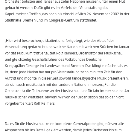
Orchester, Solisten und Tänzer aus zehn Nationen müssen unter einen Hut
gebracht werden. Dafür gibt es im Vorfeld der Veranstaltung das
Kapellmeister-Treffen, das noch bis einschließlich 26. November 2002 in der
Stadthalle Bremen und im Congress-Centrum stattfindet.
„Hier wird besprochen, diskutiert und festgelegt, wie der Ablauf der
Veranstaltung gedacht ist und welche Nation mit welchen Stücken im Januar
vor das Publikum tritt“, erläutert Rolf Reimers, Organisator der Musikschau
und gleichzeitig Geschäftsführer des Volksbundes Deutsche
Kriegsgräberfürsorge im Landesverband Bremen. Das klingt einfacher als es
ist, denn jede Nation hat nur pro Veranstaltung zehn Minuten Zeit für den
Auftritt und möchte in dieser Zeit sowohl landestypische Musik präsentieren,
als sich auch musikalisch mit den anderen Nationen messen. „Für die
Orchester ist die Teilnahme an der Musikschau Jahr für Jahr immer so eine Art
musikalischer Wettstreit, obwohl wir von der Organisation das so gar nicht
vorgeben“, erklärt Rolf Reimers.
Da es für die Musikschau keine komplette Generalprobe gibt, müssen alle
Absprachen bis ins Detail geklärt werden, damit jedes Orchester bis zum